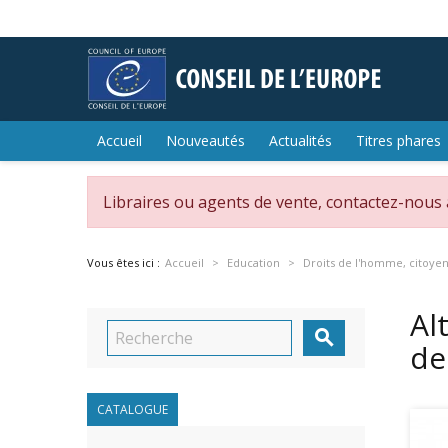
Accueil
Nouveautés
Actualités
Titres phares
Libraires ou agents de vente, contactez-nous
Vous êtes ici :
Accueil
Education
Droits de l'homme, citoye
Al

de
CATALOGUE