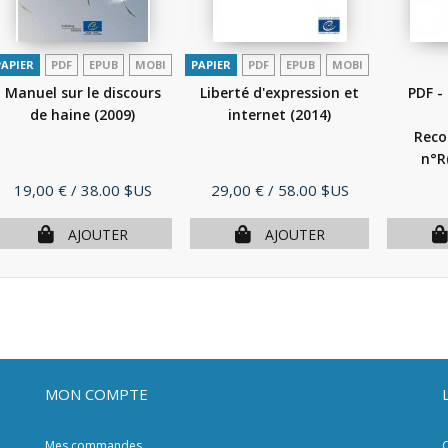
PAPIER
PDF
EPUB
MOBI
PAPIER
PDF
EPUB
MOBI
Manuel sur le discours
Liberté d'expression et
PDF -
de haine
(2009)
internet
(2014)
Rec
n°R
Prix
Prix
19,00 €
/ 38.00 $US
29,00 €
/ 58.00 $US
AJOUTER
AJOUTER
MON COMPTE
Mes commandes
C