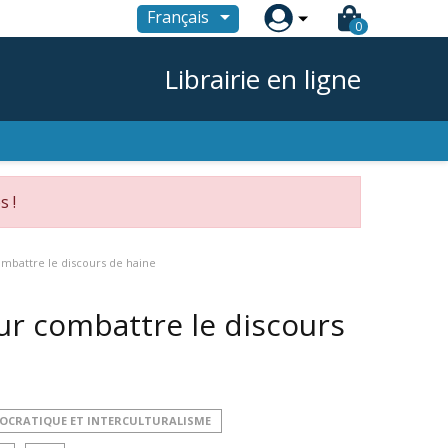

Français
0
Librairie en ligne
s !
combattre le discours de haine
our combattre le discours
MOCRATIQUE ET INTERCULTURALISME