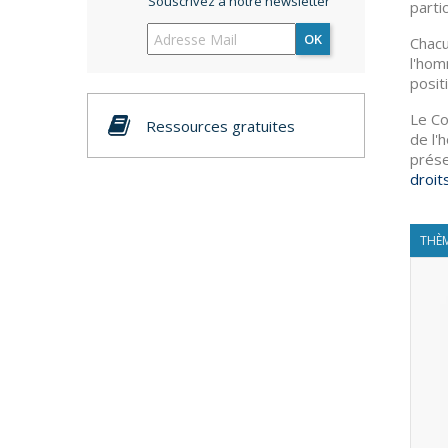
Souscrivez à notre newsletter
parti
OK
Chacu
l'hom
posit
Le Co
Ressources gratuites
de l'
prés
droit
THÈM