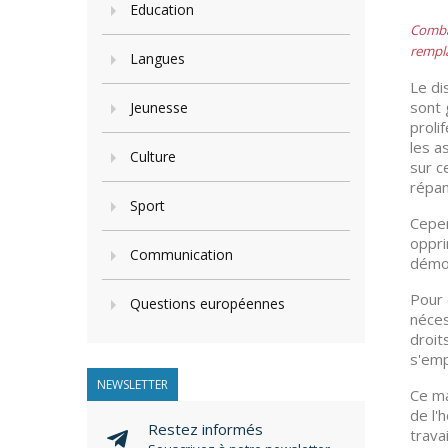
Education
Combat
rempla
Langues
Le di
sont 
Jeunesse
proli
les a
Culture
sur c
répand
Sport
Cepen
oppri
Communication
démoc
Pour 
Questions européennes
néces
droit
s'emp
NEWSLETTER
Ce ma
de l'
Restez informés
trava