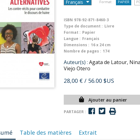
Format :
PAPIER
P
ISBN
978-92-871-8460-3
Type de document :
Livre
Format :
Papier
Langue :
Français
Dimensions :
16 x 24 cm
Nombre de pages :
174
Auteur(s) :
Agata de Latour, Nina
Viejo Otero
28,00 €
/ 56.00 $US
Ajouter au panier
PARTAGER :
sumé
Table des matières
Extrait