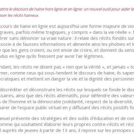
tre le discours de haine hors ligne et en ligne: un nouvel outil pour aider l
cer les récits haineux.
scours de haine en ligne est aujourd'hui une forme majeure de vi
graves, parfois même tragiques, y compris « dans la vie réelle ».
férer sans dénoncer sa vraie nature : il relaie des récits fondés s
ssocie à de fausses informations et alimente ainsi les phobies et l
e que les gens croient, ou ont envie de croire, et donnent du sens
us en ligne qu'ils finissent par avoir l'air légitimes.
dant, les récits ne disent pas « rien que la vérité », et jamais « to
mer, comme ceux qui sous-tendent le discours de haine, ils sapen
ratiques et mettent en danger la vie et la dignité des personnes
discréditer et déconstruire les récits sur lesquels se fonde le di
saires, ainsi que des récits alternatifs, pour défendre des valeur
s de l'homme et la démocratie (solidarité, respect de la diversité, 
arer de l'espace public virtuel en y diffusant des récits positifs fo
nuel présente des stratégies et des outils d'éducation et de c
homme qui souhaitent élaborer leurs propres contre-récits et récit
il auprès de jeunes à partir de 13 ans, il repose sur les principes