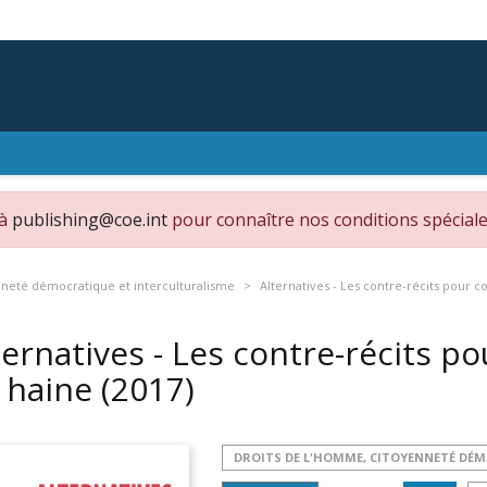
 à
publishing@coe.int
pour connaître nos conditions spéciale
nneté démocratique et interculturalisme
Alternatives - Les contre-récits pour 
ternatives - Les contre-récits p
 haine
(2017)
DROITS DE L'HOMME, CITOYENNETÉ DÉ