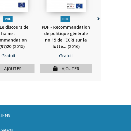
PDF
PDF
PDF
 Le discours de
PDF - Recommandation
PDF - Recomma
haine -
de politique générale
de politique g
ommandation
no 15 de l’ECRI sur la
no 15 de l’ECR
(97)20
(2015)
lutte...
(2016)
lutte...
(20
Prix
Prix
Prix
Gratuit
Gratuit
Gratuit
AJOUTER
AJOUTER
AJOU
LIENS
ontacts