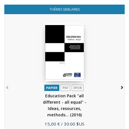
THÈMES SIMILAIRES
PAPIER
PDF
EPUB
Education Pack "all
different - all equal" -
Ideas, resources,
methods...
(2016)
Prix
15,00 €
/ 30.00 $US