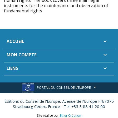
human rights. The book covers three main legal
instruments for the maintenance and observation of
fundamental rights
ACCUEIL

MON COMPTE

LIENS

PORTAIL DU CONSEIL DE L'EUROPE
Éditions du Conseil de l'Europe,
Avenue de l'Europe F-67075
Strasbourg Cedex, France - Tel. +33 3 88 41 20 00
Site réalisé par
Ether Création