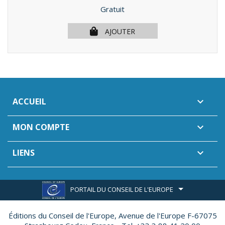
Prix
Gratuit
AJOUTER
ACCUEIL

MON COMPTE

LIENS

PORTAIL DU CONSEIL DE L'EUROPE
Éditions du Conseil de l'Europe,
Avenue de l'Europe F-67075