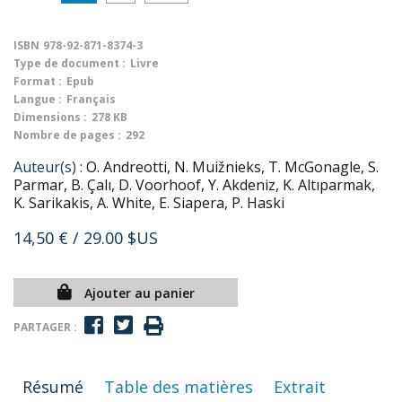
ISBN
978-92-871-8374-3
Type de document :
Livre
Format :
Epub
Langue :
Français
Dimensions :
278 KB
Nombre de pages :
292
Auteur(s) :
O. Andreotti, N. Muižnieks, T. McGonagle, S.
Parmar, B. Çalı, D. Voorhoof, Y. Akdeniz, K. Altıparmak,
K. Sarikakis, A. White, E. Siapera, P. Haski
14,50 €
/ 29.00 $US
Ajouter au panier
PARTAGER :
Résumé
Table des matières
Extrait