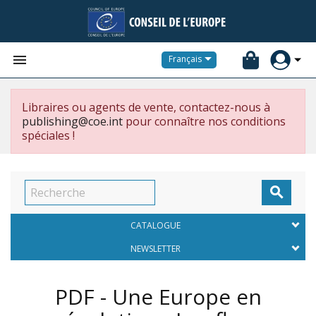


Français
Libraires ou agents de vente, contactez-nous à
publishing@coe.int
pour connaître nos conditions
spéciales !

CATALOGUE
NEWSLETTER
PDF - Une Europe en