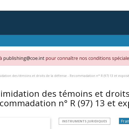
 à
publishing@coe.int
pour connaître nos conditions spéciale
midation des témoins et droits de la défense - Recommadation n° R (97) 13 et expos
timidation des témoins et droits
commadation n° R (97) 13 et e
INSTRUMENTS JURIDIQUES