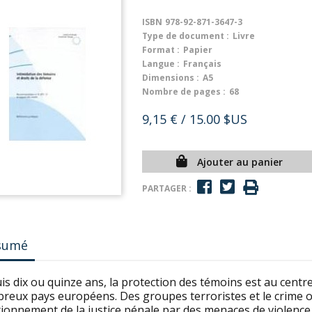
ISBN
978-92-871-3647-3
Type de document :
Livre
Format :
Papier
Langue :
Français
Dimensions :
A5
Nombre de pages :
68
9,15 €
/ 15.00 $US
Ajouter au panier
PARTAGER :
sumé
s dix ou quinze ans, la protection des témoins est au centre
reux pays européens. Des groupes terroristes et le crime or
ionnement de la justice pénale par des menaces de violence 