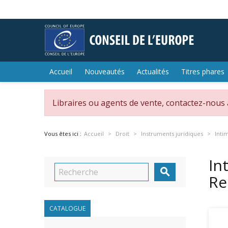
Accueil
Nouveautés
Actualités
Titres phares
Libraires ou agents de vente, contactez-nous
Vous êtes ici :
Accueil
Droit
Instruments juridiques
Inti
In

Re
CATALOGUE