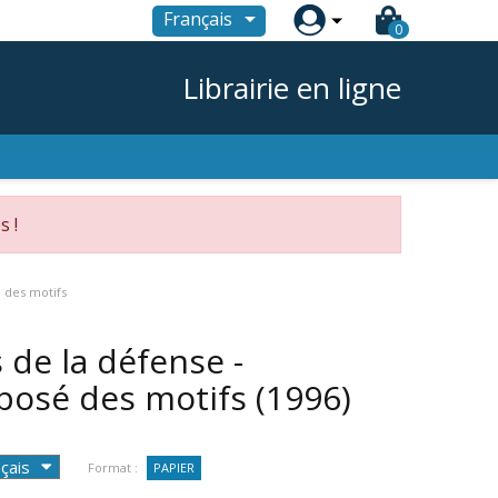

Français
0
Librairie en ligne
s !
é des motifs
 de la défense -
xposé des motifs
(1996)
Format :
PAPIER