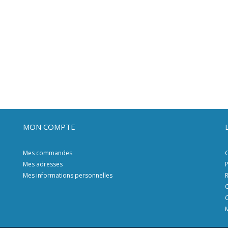
MON COMPTE
Mes commandes
C
Mes adresses
P
Mes informations personnelles
R
C
C
M