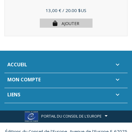
Prix
13,00 €
/ 20.00 $US
AJOUTER
ACCUEIL

MON COMPTE

LIENS

PORTAIL DU CONSEIL DE L'EUROPE
Éditions du Conseil de l'Europe,
Avenue de l'Europe F-67075