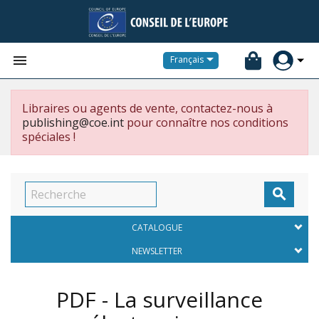


Français
Libraires ou agents de vente, contactez-nous à
publishing@coe.int
pour connaître nos conditions
spéciales !

CATALOGUE
NEWSLETTER
PDF - La surveillance