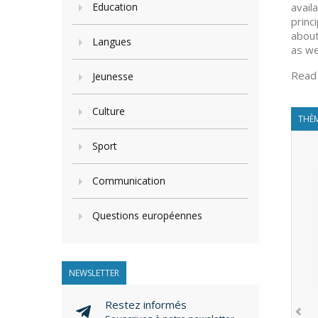
Education
avail
princ
about
Langues
as we
Read
Jeunesse
Culture
THÈM
Sport
Communication
Questions européennes
NEWSLETTER
Restez informés