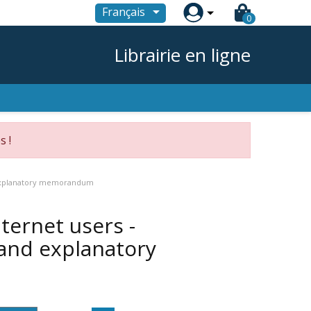

Français
0
Librairie en ligne
s !
d explanatory memorandum
ternet users -
nd explanatory