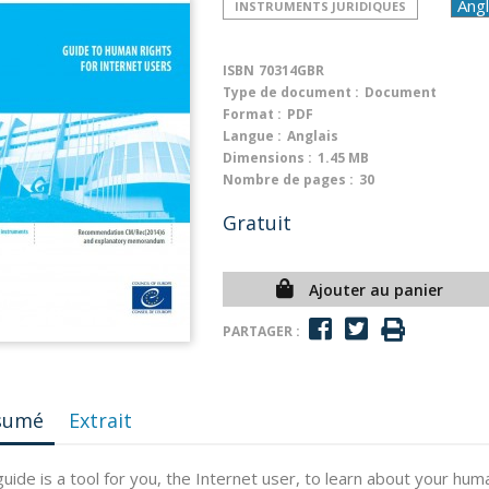
INSTRUMENTS JURIDIQUES
ISBN
70314GBR
Type de document :
Document
Format :
PDF
Langue :
Anglais
Dimensions :
1.45 MB
Nombre de pages :
30
Gratuit
Ajouter au panier
PARTAGER :
sumé
Extrait
guide is a tool for you, the Internet user, to learn about your huma