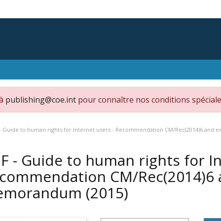
 à
publishing@coe.int
pour connaître nos conditions spéciale
- Guide to human rights for Internet users - Recommendation CM/Rec(2014)6 an
F - Guide to human rights for In
commendation CM/Rec(2014)6 a
emorandum
(2015)