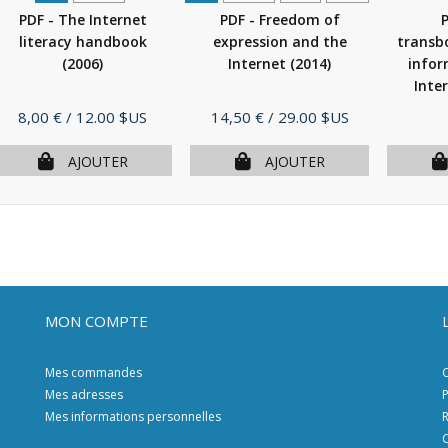
PDF - The Internet
PDF - Freedom of
P
literacy handbook
expression and the
transb
(2006)
Internet
(2014)
infor
Inter
Prix
Prix
8,00 €
/ 12.00 $US
14,50 €
/ 29.00 $US
AJOUTER
AJOUTER
MON COMPTE
Mes commandes
C
Mes adresses
P
Mes informations personnelles
R
C