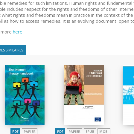
able remedies for such limitations. Human rights and fundamental 
iple includes respect for the rights and freedoms of other Intern
 what rights and freedoms mean in practice in the context of the
ll as how to access remedies. It is an evolving document, open to
 more
here
ES SIMILAIRES
PDF
PAPIER
PDF
PAPIER
EPUB
MOBI