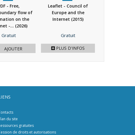
DF - Free,
Leaflet - Council of
PDF - The In
oundary flow of
Europe and the
literacy ha
mation on the
Internet
(2015)
(2006)
net -...
(2026)
Prix
Prix
Prix
Gratuit
Gratuit
8,00 €
/ 12.
PLUS D'INFOS
AJOUTER
AJOU
LIENS
ontacts
lan du site
essources gratuites
ession de droits et autorisations