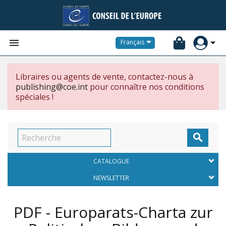


Français
Libraires ou agents de vente, contactez-nous à
publishing@coe.int
pour connaître nos conditions
spéciales !

CATALOGUE
NEWSLETTER
PDF - Europarats-Charta zur