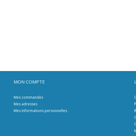
MON COMPTE
Mes commandes
C
Mes adresses
P
Mes informations personnelles
R
C
C
M