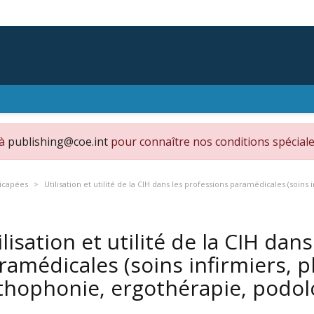
 à
publishing@coe.int
pour connaître nos conditions spéciale
dicapées
Utilisation et utilité de la CIH dans les professions paramédicales (soin
ilisation et utilité de la CIH dan
ramédicales (soins infirmiers, p
thophonie, ergothérapie, podol