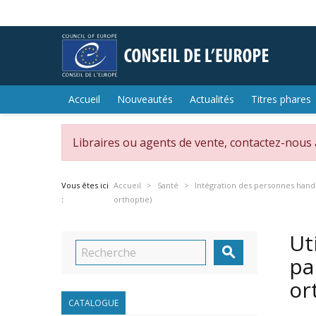
Accueil
Nouveautés
Actualités
Titres phares
Libraires ou agents de vente, contactez-nous
Vous êtes ici
Accueil
Santé
Intégration des personnes han
:
orthoptie)
Ut

pa
or
CATALOGUE