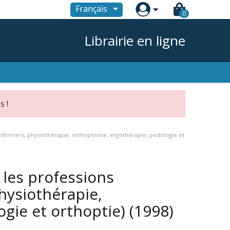

Français
0
Librairie en ligne
s !
s infirmiers, physiothérapie, orthophonie, ergothérapie, podologie et
s les professions
hysiothérapie,
ogie et orthoptie)
(1998)