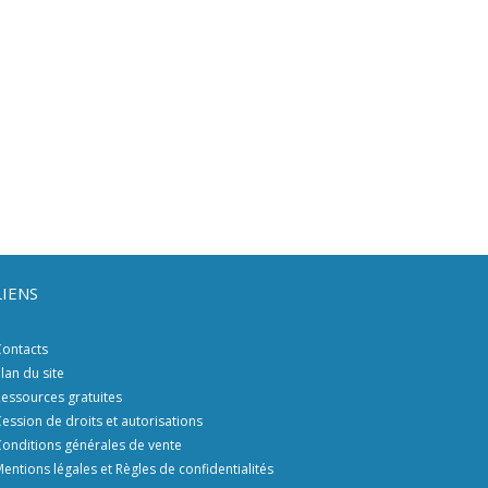
LIENS
ontacts
lan du site
essources gratuites
ession de droits et autorisations
onditions générales de vente
entions légales et Règles de confidentialités