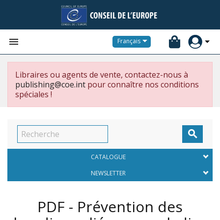


Français
Libraires ou agents de vente, contactez-nous à
publishing@coe.int
pour connaître nos conditions
spéciales !

CATALOGUE
NEWSLETTER
PDF - Prévention des