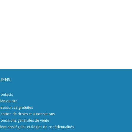
LIENS
ontacts
lan du site
essources gratuites
ession de droits et autorisations
onditions générales de vente
entions légales et Règles de confidentialités