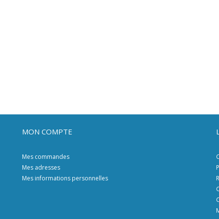
MON COMPTE
Mes commandes
C
Mes adresses
P
Mes informations personnelles
R
C
C
M