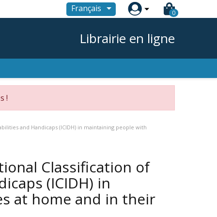

Français
0
Librairie en ligne
s !
abilities and Handicaps (ICIDH) in maintaining people with
ional Classification of
icaps (ICIDH) in
es at home and in their