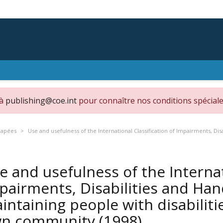
 à
publishing@coe.int
pour connaître nos conditions spéciale
capées
Use and usefulness of the International Classification of Impairments, Dis
e and usefulness of the Internat
pairments, Disabilities and Hand
intaining people with disabiliti
n community
(1998)