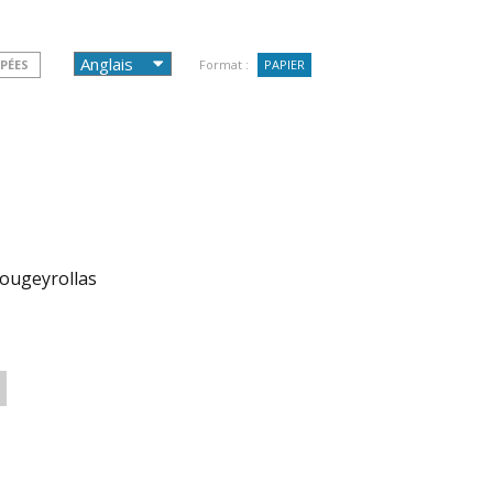
PÉES
Format :
PAPIER
Fougeyrollas