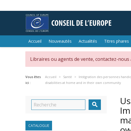
Accueil
Nouveautés
Actualités
Titres phares
Libraires ou agents de vente, contactez-nous
Vous êtes
Accueil
Santé
Intégration des personnes handi
ici :
disabilities at home and in their own community
Us

Im
ma
CATALOGUE
ow