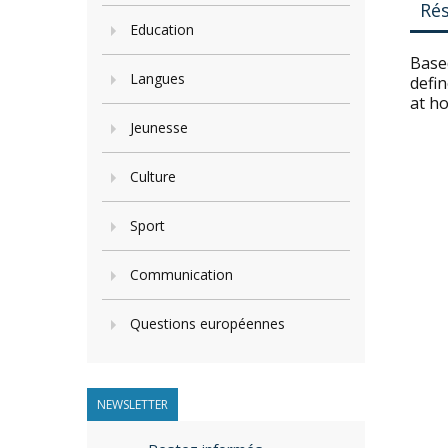
Ré
Education
Based
Langues
defi
at h
Jeunesse
Culture
Sport
Communication
Questions européennes
NEWSLETTER