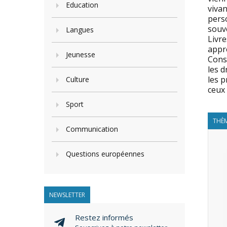
Education
vivan
pers
souve
Langues
Livre
appr
Jeunesse
Conse
les d
les p
Culture
ceux 
Sport
THÈM
Communication
Questions européennes
NEWSLETTER
Restez informés