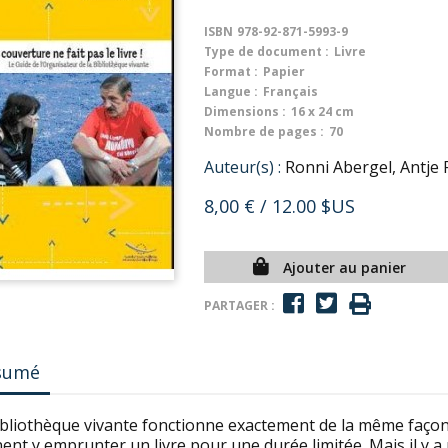
ISBN
978-92-871-5993-9
Type de document :
Livre
Format :
Papier
Langue :
Français
Dimensions :
16 x 24 cm
Nombre de pages :
70
Auteur(s) :
Ronni Abergel, Antje
8,00 €
/ 12.00 $US
Ajouter au panier
PARTAGER :
sumé
bliothèque vivante fonctionne exactement de la même façon q
ent y emprunter un livre pour une durée limitée. Mais il y a 