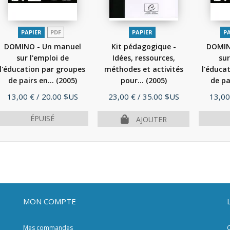
PAPIER
PDF
PAPIER
P
DOMINO - Un manuel
Kit pédagogique -
DOMIN
sur l'emploi de
Idées, ressources,
sur
l'éducation par groupes
méthodes et activités
l'éduca
de pairs en...
(2005)
pour...
(2005)
de pa
Prix
Prix
Prix
13,00 €
/ 20.00 $US
23,00 €
/ 35.00 $US
13,00
ÉPUISÉ
AJOUTER
MON COMPTE
Mes commandes
C