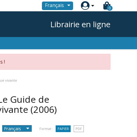

Français
0
Librairie en ligne
s !
que vivante
 Le Guide de
vivante
(2006)
Format :
PAPIER
PDF