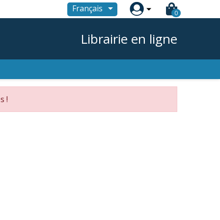

Français
0
Librairie en ligne
s !