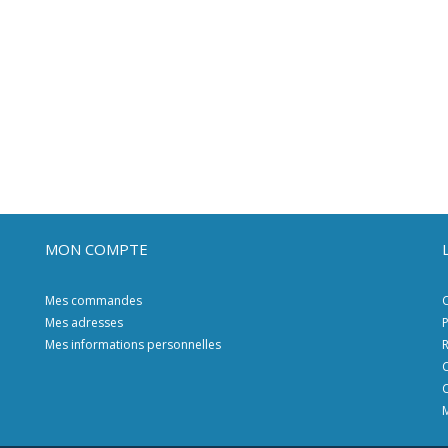
MON COMPTE
Mes commandes
C
Mes adresses
P
Mes informations personnelles
R
C
C
M