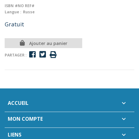
ISBN
#NO REF#
Langue :
Russe
Gratuit
Ajouter au panier
PARTAGER :
ACCUEIL

MON COMPTE

LIENS
