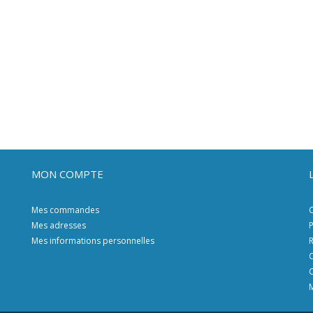
MON COMPTE
Mes commandes
C
Mes adresses
P
Mes informations personnelles
R
C
C
M