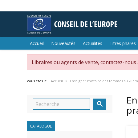
Accueil
Nouveautés
Actualités
Titres phares
Libraires ou agents de vente, contactez-nous
Vous êtes ici :
Accueil
Enseigner l'histoire des femmes au 20ème 
En

pr
CATALOGUE