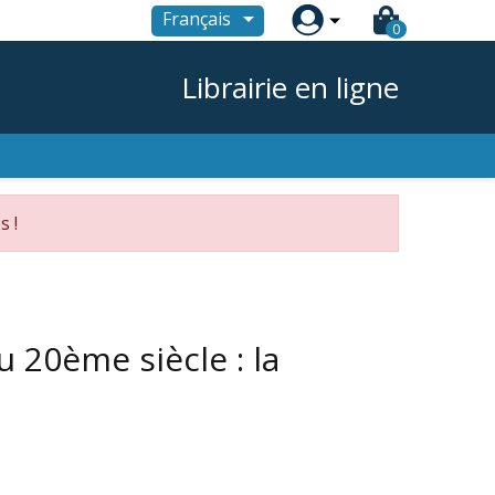

Français
0
Librairie en ligne
s !
 20ème siècle : la