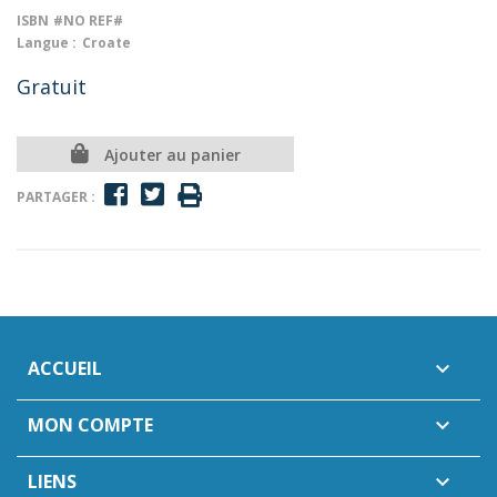
ISBN
#NO REF#
Langue :
Croate
Gratuit
Ajouter au panier
PARTAGER :
ACCUEIL

MON COMPTE

LIENS
