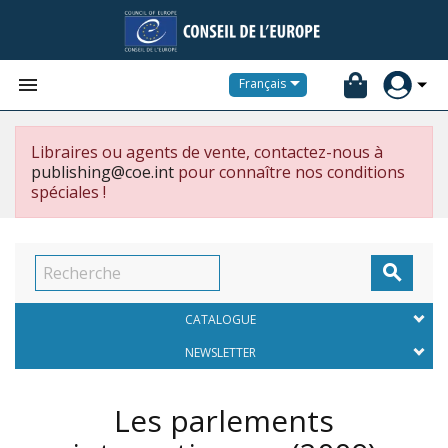


Français
Libraires ou agents de vente, contactez-nous à
publishing@coe.int
pour connaître nos conditions
spéciales !

CATALOGUE
NEWSLETTER
Les parlements