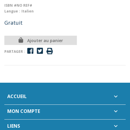
ISBN
#NO REF#
Langue :
Italien
Gratuit
Ajouter au panier
PARTAGER :
ACCUEIL

MON COMPTE

LIENS
