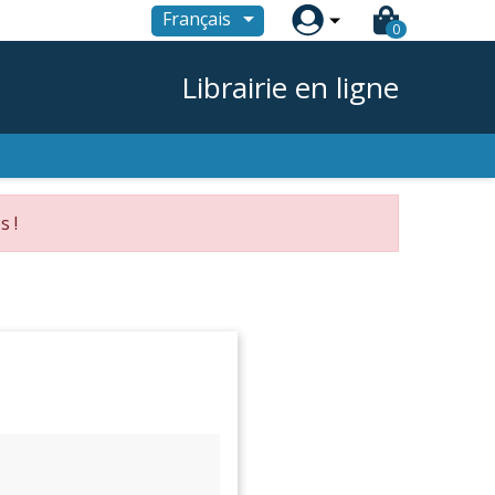

Français
0
Librairie en ligne
s !