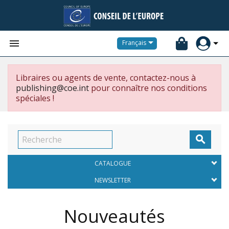


Français
Libraires ou agents de vente, contactez-nous à
publishing@coe.int
pour connaître nos conditions
spéciales !

CATALOGUE
NEWSLETTER
Nouveautés