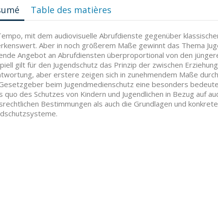
sumé
Table des matières
empo, mit dem audiovisuelle Abrufdienste gegenüber klassischen
rkenswert. Aber in noch größerem Maße gewinnt das Thema Jug
ende Angebot an Abrufdiensten überproportional von den jünger
ipiell gilt für den Jugendschutz das Prinzip der zwischen Erzieh
twortung, aber erstere zeigen sich in zunehmendem Maße durch 
esetzgeber beim Jugendmedienschutz eine besonders bedeutende
s quo des Schutzes von Kindern und Jugendlichen in Bezug auf au
srechtlichen Bestimmungen als auch die Grundlagen und konkret
ndschutzsysteme.