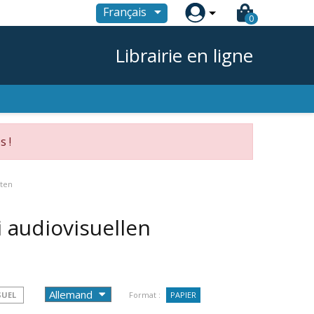

Français
0
Librairie en ligne
s !
lten
i audiovisuellen
SUEL
Format :
PAPIER