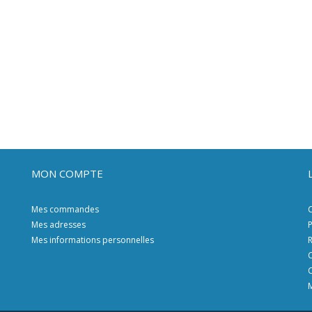
MON COMPTE
Mes commandes
C
Mes adresses
P
Mes informations personnelles
R
C
C
M