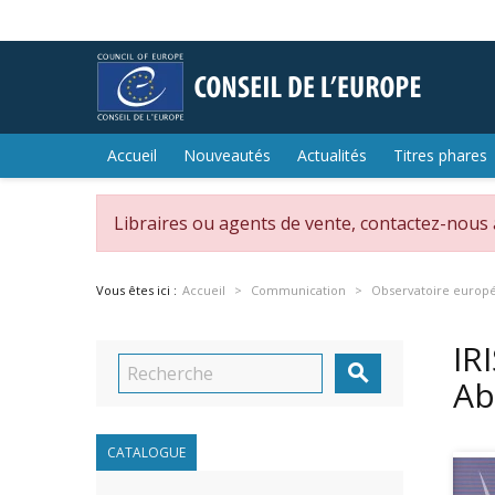
Accueil
Nouveautés
Actualités
Titres phares
Libraires ou agents de vente, contactez-nous
Vous êtes ici :
Accueil
Communication
Observatoire europé
IR

Ab
CATALOGUE