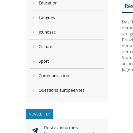
Education
Ré
Langues
Das T
beme
Jeunesse
steig
Prinz
Veran
Culture
dem G
Statu
Sport
union
Juge
Communication
Questions européennes
NEWSLETTER
Restez informés