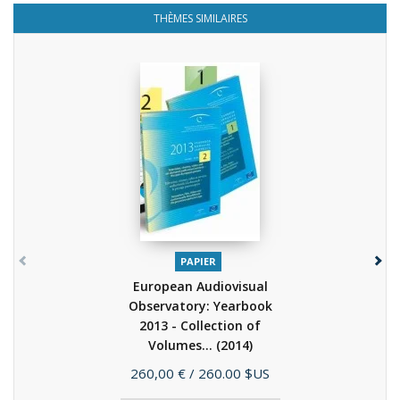
THÈMES SIMILAIRES
PAPIER
European Audiovisual
Observatory: Yearbook
2013 - Collection of
Volumes...
(2014)
Prix
260,00 €
/ 260.00 $US