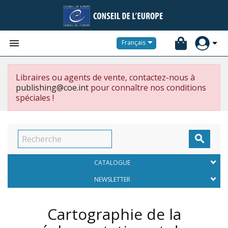


Français
Libraires ou agents de vente, contactez-nous à
publishing@coe.int
pour connaître nos conditions
spéciales !

CATALOGUE
NEWSLETTER
Cartographie de la