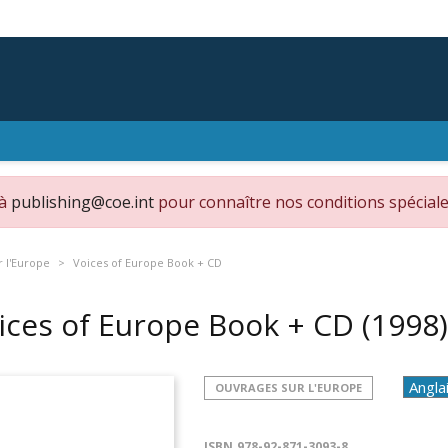
 à
publishing@coe.int
pour connaître nos conditions spéciale
 l'Europe
Voices of Europe Book + CD
ices of Europe Book + CD
(1998)
OUVRAGES SUR L'EUROPE
ISBN
978-92-871-3093-8