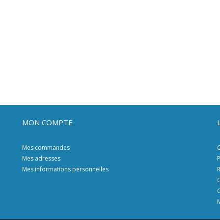
MON COMPTE
Mes commandes
C
Mes adresses
P
Mes informations personnelles
R
C
C
M