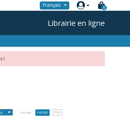

Français
0
Librairie en ligne
s !
Format :
PAPIER
PDF