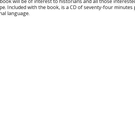
book will be of interest to historians and all those interes
e. Included with the book, is a CD of seventy-four minutes p
nal language.