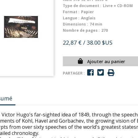
Type de document :
Livre + CD-ROM
Format :
Papier
Langue :
Anglais
Dimensions :
74 min
Nombre de pages :
270
22,87 €
/ 38.00 $US
Ajouter au panier
PARTAGER :
sumé
 Victor Hugo's far-sighted idea of 1849, through the speech
ments of Kohl, Havel and Gorbachev, the growing vision of E
pts from over sixty speeches of the world's greatest statesm
ailed chronology.