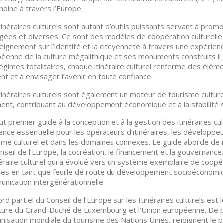
moine à travers l’Europe.
tinéraires culturels sont autant d’outils puissants servant à promo
gées et diverses. Ce sont des modèles de coopération culturelle 
eignement sur l’identité et la citoyenneté à travers une expérienc
éenne de la culture mégalithique et ses monuments construits il y a
égimes totalitaires, chaque itinéraire culturel renferme des élé
nt et à envisager l’avenir en toute confiance.
tinéraires culturels sont également un moteur de tourisme cultu
nent, contribuant au développement économique et à la stabilité 
ut premier guide à la conception et à la gestion des itinéraires cu
ence essentielle pour les opérateurs d’itinéraires, les développe
sme culturel et dans les domaines connexes. Le guide aborde de 
nseil de l’Europe, la cocréation, le financement et la gouvernance
néraire culturel qui a évolué vers un système exemplaire de coopér
es en tant que feuille de route du développement socioéconomiq
nication intergénérationnelle.
ord partiel du Conseil de l’Europe sur les Itinéraires culturels est
lture du Grand-Duché de Luxembourg et l’Union européenne. De plu
anisation mondiale du tourisme des Nations Unies, rejoignent le p