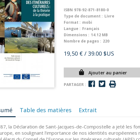
ISBN
978-92-871-8180-0
Type de document :
Livre
Format :
mobi
Langue :
Français
Dimensions :
14.12 MB
Nombre de pages :
220
19,50 €
/ 39.00 $US
Ajouter au panier
PARTAGER :
sumé
Table des matières
Extrait
87, la Déclaration de Saint-Jacques-de-Compostelle a jeté les fond
Europe, en soulignant l’importance de nos identités européennes ri
el élargi du Conseil de l’Europe sur les itinéraires culturels (APE) c