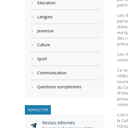
Education
patri
Les I
Langues
parta
d’ens
Jeunesse
europ
des r
prése
Culture
Les I
Sport
conti
Ce to
Communication
référ
touri
Questions européennes
du Co
d’Iti
preuv
commu
NEWSLETTER
L’Acc
la Cu
Restez informés
l’Org