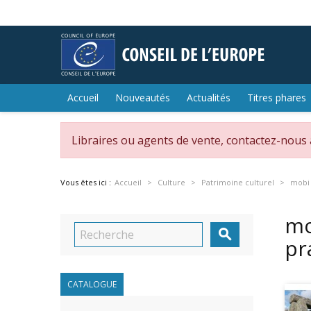
Accueil
Nouveautés
Actualités
Titres phares
Libraires ou agents de vente, contactez-nous
Vous êtes ici :
Accueil
Culture
Patrimoine culturel
mobi 
mo

pr
CATALOGUE