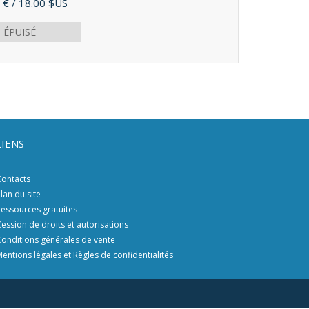
 €
/ 18.00 $US
ÉPUISÉ
LIENS
ontacts
lan du site
essources gratuites
ession de droits et autorisations
onditions générales de vente
entions légales et Règles de confidentialités