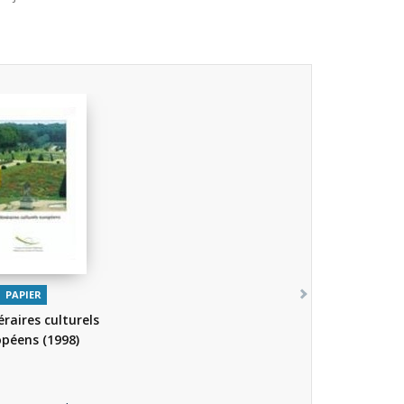
PAPIER
éraires culturels
opéens
(1998)