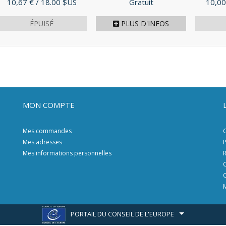
Prix
Prix
Prix
10,67 €
/ 18.00 $US
Gratuit
10,00
ÉPUISÉ
PLUS D'INFOS
MON COMPTE
Mes commandes
C
Mes adresses
P
Mes informations personnelles
R
C
C
M
PORTAIL DU CONSEIL DE L'EUROPE