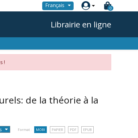

Français
0
Librairie en ligne
s !
rels: de la théorie à la
Format :
MOBI
PAPIER
PDF
EPUB