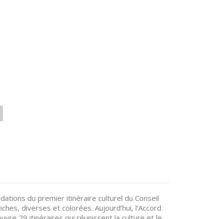
ations du premier itinéraire culturel du Conseil
ches, diverses et colorées. Aujourd’hui, l’Accord
ouvre 29 itinéraires qui réunissent la culture et le