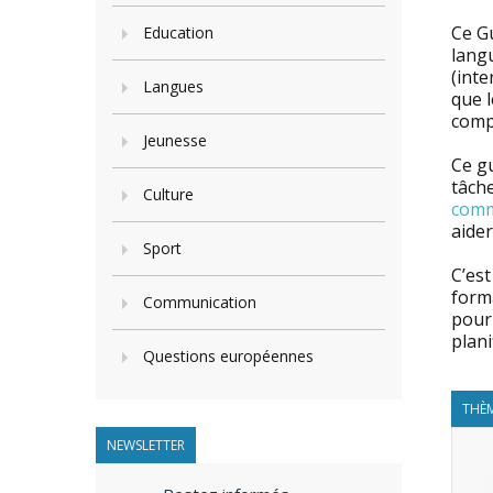
Ce Gu
Education
langu
(inte
Langues
que l
comp
Jeunesse
Ce gu
tâche
Culture
comm
aider
Sport
C’es
form
Communication
pourr
plani
Questions européennes
THÈM
NEWSLETTER