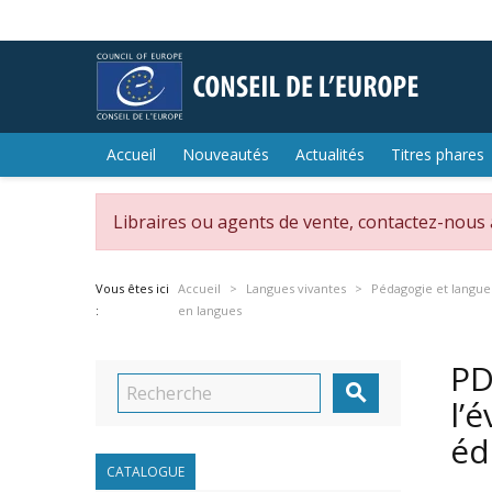
Accueil
Nouveautés
Actualités
Titres phares
Libraires ou agents de vente, contactez-nous
Vous êtes ici
Accueil
Langues vivantes
Pédagogie et langue
:
en langues
PD

l’
éd
CATALOGUE