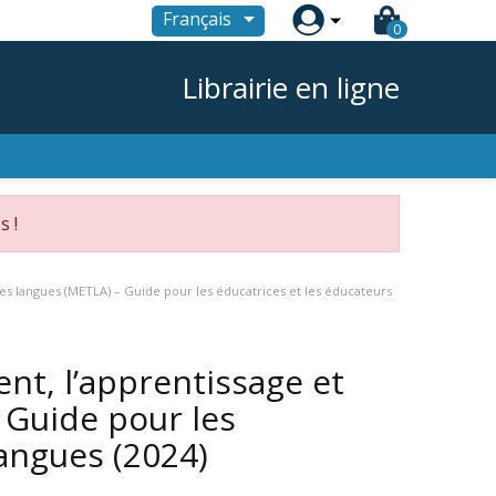

Français
0
Librairie en ligne
s !
des langues (METLA) – Guide pour les éducatrices et les éducateurs
nt, l’apprentissage et
 Guide pour les
langues
(2024)