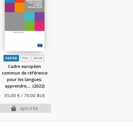
PAPIER
PDF
EPUB
Cadre européen
commun de référence
pour les langues:
apprendre,...
(2022)
Prix
35,00 €
/ 70.00 $US
AJOUTER