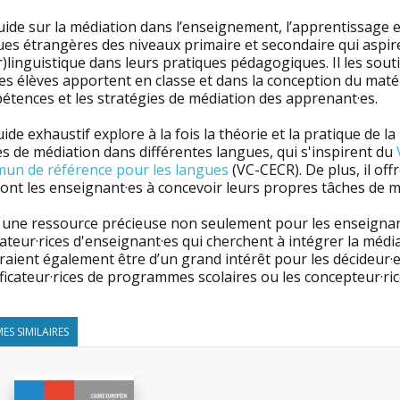
ide sur la médiation dans l’enseignement, l’apprentissage e
es étrangères des niveaux primaire et secondaire qui aspire
r)linguistique dans leurs pratiques pédagogiques. Il les sou
es élèves apportent en classe et dans la conception du matérie
étences et les stratégies de médiation des apprenant·es.
ide exhaustif explore à la fois la théorie et la pratique de 
s de médiation dans différentes langues, qui s'inspirent du
un de référence pour les langues
(VC-CECR). De plus, il off
ont les enseignant·es à concevoir leurs propres tâches de m
t une ressource précieuse non seulement pour les enseignant
ateur·rices d'enseignant·es qui cherchent à intégrer la méd
aient également être d’un grand intérêt pour les décideur·eu
ficateur·rices de programmes scolaires ou les concepteur·ri
ES SIMILAIRES