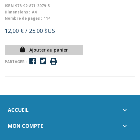
ISBN
978-92-871-3979-5
Dimensions :
A4
Nombre de pages :
114
12,00 €
/ 25.00 $US
Ajouter au panier
PARTAGER :
ACCUEIL

MON COMPTE
