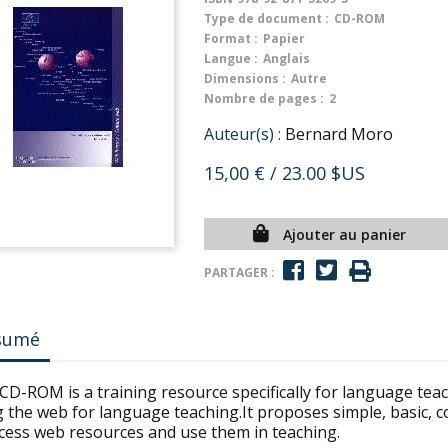
Type de document :
CD-ROM
Format :
Papier
Langue :
Anglais
Dimensions :
Autre
Nombre de pages :
2
Auteur(s) :
Bernard Moro
15,00 €
/ 23.00 $US
Ajouter au panier
PARTAGER :
sumé
CD-ROM is a training resource specifically for language tea
g the web for language teaching.It proposes simple, basic, 
ccess web resources and use them in teaching.