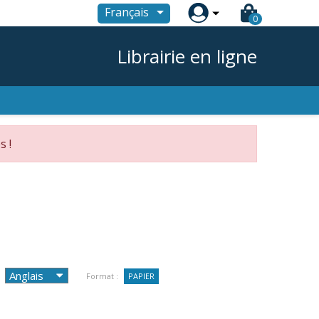

Français
0
Librairie en ligne
s !
Format :
PAPIER