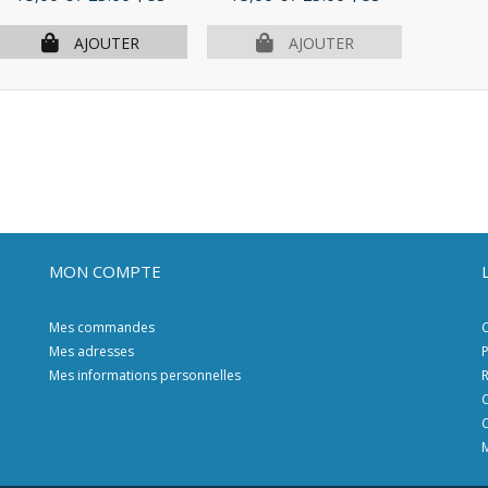
AJOUTER
AJOUTER
MON COMPTE
Mes commandes
C
Mes adresses
P
Mes informations personnelles
R
C
C
M