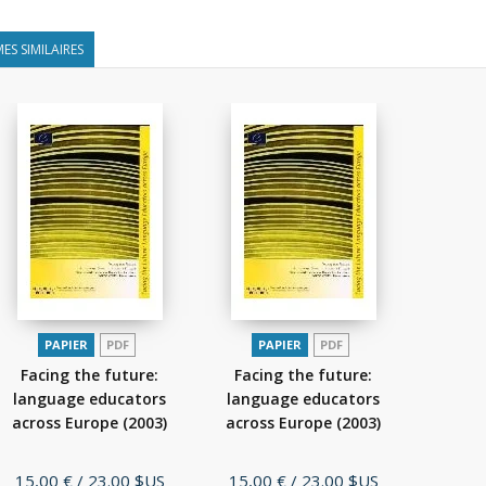
ES SIMILAIRES
PAPIER
PDF
PAPIER
PDF
Facing the future:
Facing the future:
language educators
language educators
across Europe
(2003)
across Europe
(2003)
Prix
Prix
15,00 €
/ 23.00 $US
15,00 €
/ 23.00 $US