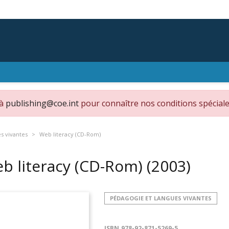
 à
publishing@coe.int
pour connaître nos conditions spéciale
s vivantes
Web literacy (CD-Rom)
b literacy (CD-Rom)
(2003)
PÉDAGOGIE ET LANGUES VIVANTES
ISBN
978-92-871-5269-5