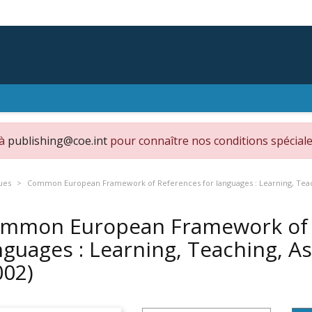
 à
publishing@coe.int
pour connaître nos conditions spéciale
ques
Common European Framework of References for languages : Learning, Teach
mmon European Framework of 
nguages : Learning, Teaching, A
002)