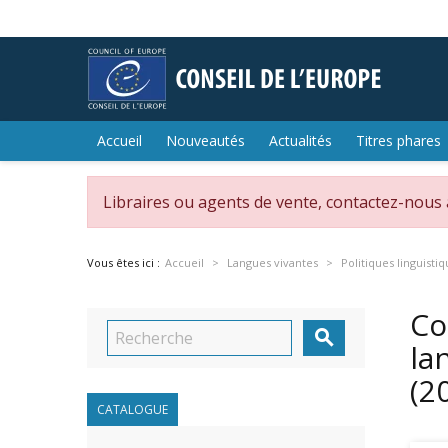
Accueil
Nouveautés
Actualités
Titres phares
Libraires ou agents de vente, contactez-nous
Vous êtes ici :
Accueil
Langues vivantes
Politiques linguisti
Co

la
(2
CATALOGUE