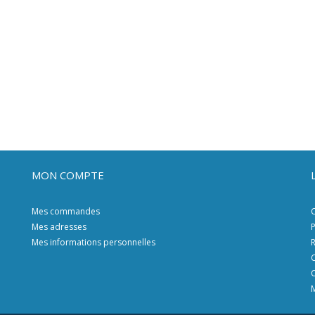
MON COMPTE
Mes commandes
C
Mes adresses
P
Mes informations personnelles
R
C
C
M