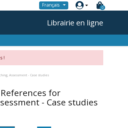

Français
0
Librairie en ligne
s !
ing, Assessment - Case studies
References for
ssessment - Case studies