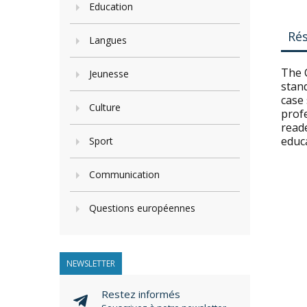
Education
Ré
Langues
The 
Jeunesse
stan
case
Culture
profe
reade
educ
Sport
Communication
Questions européennes
NEWSLETTER
Restez informés