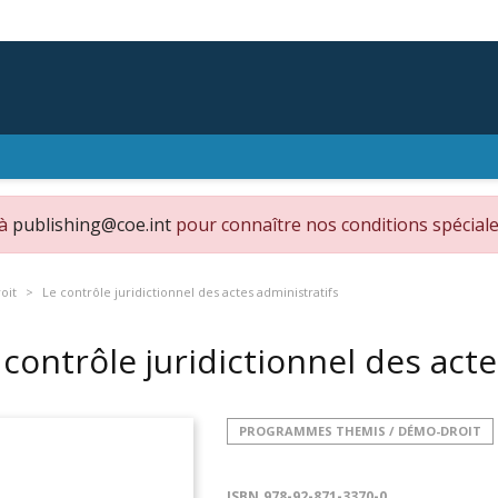
 à
publishing@coe.int
pour connaître nos conditions spéciale
oit
Le contrôle juridictionnel des actes administratifs
 contrôle juridictionnel des act
PROGRAMMES THEMIS / DÉMO-DROIT
ISBN
978-92-871-3370-0