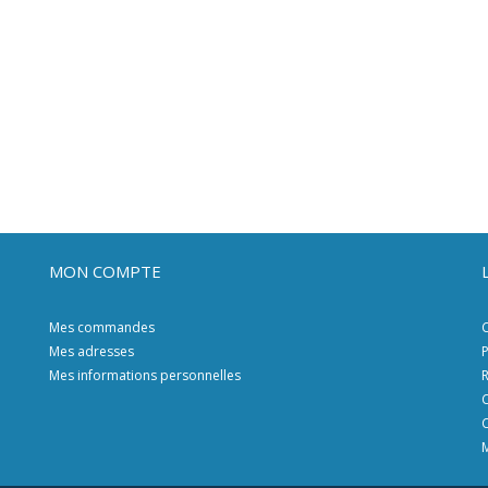
MON COMPTE
Mes commandes
C
Mes adresses
P
Mes informations personnelles
R
C
C
M