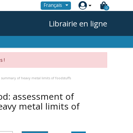

Français
0
Librairie en ligne
s !
summary of heavy metal limits of foodstuffs
od: assessment of
avy metal limits of