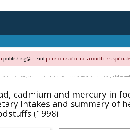
 à
publishing@coe.int
pour connaître nos conditions spéciale
ommateur
Lead, cadmium and mercury in food: assessment of dietary intakes and 
ad, cadmium and mercury in fo
etary intakes and summary of he
odstuffs
(1998)