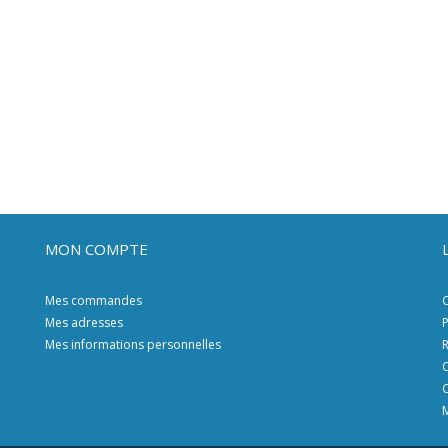
MON COMPTE
Mes commandes
C
Mes adresses
P
Mes informations personnelles
R
C
C
M