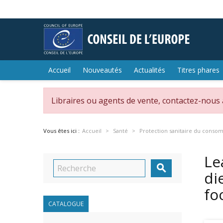
Accueil
Nouveautés
Actualités
Titres phares
Libraires ou agents de vente, contactez-nous
Vous êtes ici :
Accueil
Santé
Protection sanitaire du cons
Le

di
fo
CATALOGUE