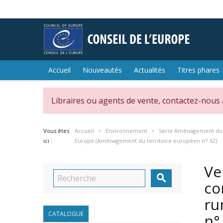
Accueil
Nouveautés
Actualités
Titres phares
Libraires ou agents de vente, contactez-nous
Vous êtes
Accueil
Environnement
Série Aménagement du 
ici :
Europe (Aménagement du territoire européen n° 62)
Ve

co
ru
CATALOGUE
n°