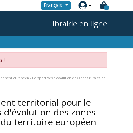

Français
0
Librairie en ligne
s !
ontinent européen - Perspectives d'évolution des zones rurales en
nt territorial pour le
 d'évolution des zones
du territoire européen