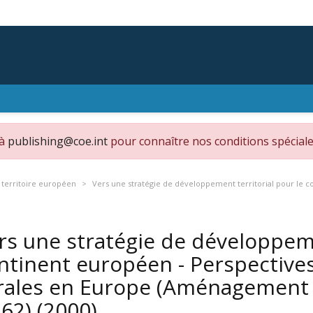
 à
publishing@coe.int
pour connaître nos conditions spéciale
territoire européen
Vers une stratégie de développement territorial pour le c
rs une stratégie de développeme
ntinent européen - Perspectives
rales en Europe (Aménagement 
 62)
(2000)