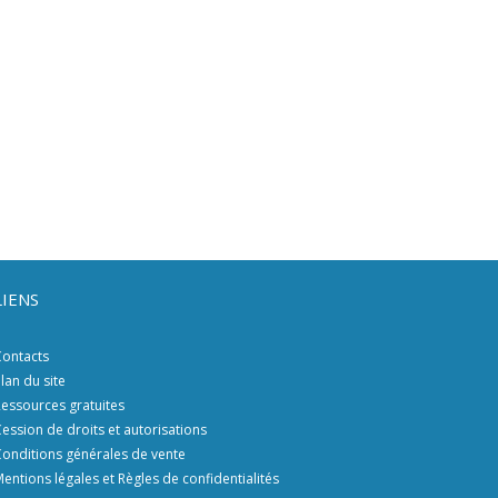
LIENS
ontacts
lan du site
essources gratuites
ession de droits et autorisations
onditions générales de vente
entions légales et Règles de confidentialités