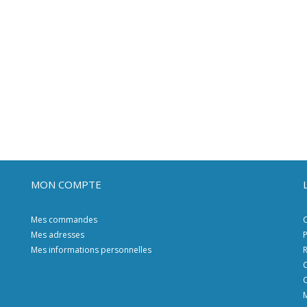
MON COMPTE
Mes commandes
C
Mes adresses
P
Mes informations personnelles
R
C
C
M