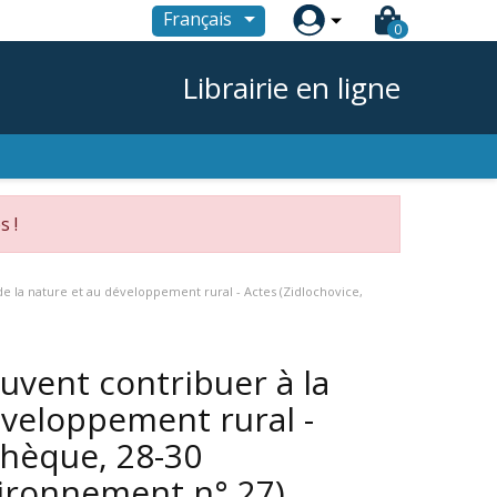

Français
0
Librairie en ligne
s !
e la nature et au développement rural - Actes (Zidlochovice,
uvent contribuer à la
éveloppement rural -
chèque, 28-30
ironnement n° 27)