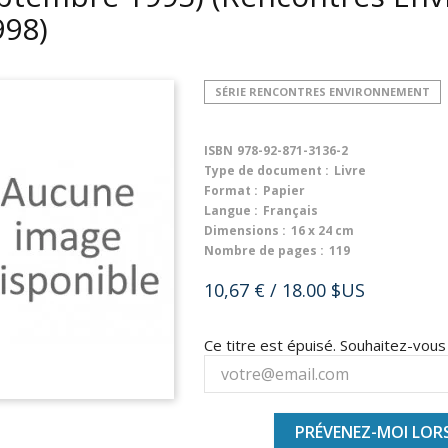
998)
SÉRIE RENCONTRES ENVIRONNEMENT
ISBN
978-92-871-3136-2
Type de document :
Livre
Format :
Papier
Langue :
Français
Dimensions :
16 x 24 cm
Nombre de pages :
119
10,67 €
/ 18.00 $US
Ce titre est épuisé. Souhaitez-vou
PRÉVENEZ-MOI LORS