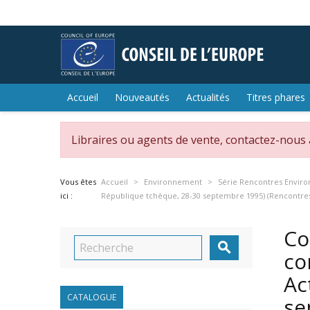
Accueil
Nouveautés
Actualités
Titres phares
Libraires ou agents de vente, contactez-nous
Vous êtes
Accueil
Environnement
Série Rencontres Envir
ici :
République tchèque, 28-30 septembre 1995) (Rencontre
Co

co
Ac
CATALOGUE
se