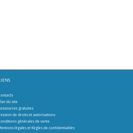
LIENS
ontacts
lan du site
essources gratuites
ession de droits et autorisations
onditions générales de vente
entions légales et Règles de confidentialités