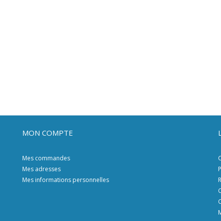
MON COMPTE
Mes commandes
C
Mes adresses
P
Mes informations personnelles
R
C
C
M