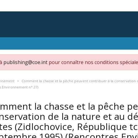
 à
publishing@coe.int
pour connaître nos conditions spéciale
onnement
Comment la chasse et la pêche peuvent contribuer à la conservation d
s Environnement n° 27)
mment la chasse et la pêche pe
nservation de la nature et au d
tes (Zidlochovice, République t
ptembre 1995) (Rencontres Env