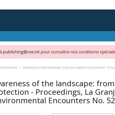
 à
publishing@coe.int
pour connaître nos conditions spéciale
vironnement
Awareness of the landscape: from perception to protection - Proce
areness of the landscape: from
otection - Proceedings, La Granj
nvironmental Encounters No. 5