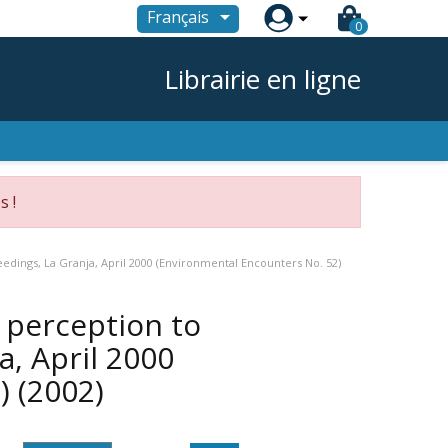

Français
0
Librairie en ligne
s !
edings, La Granja, April 2000 (Environmental Encounters No. 52)
 perception to
a, April 2000
2)
(2002)