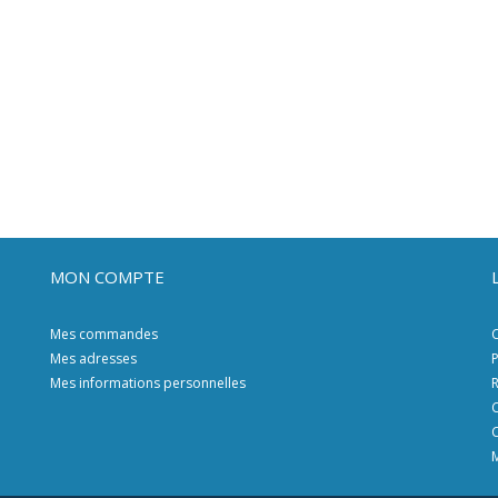
MON COMPTE
Mes commandes
C
Mes adresses
P
Mes informations personnelles
R
C
C
M