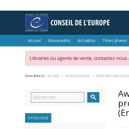
Accueil
Nouveautés
Actualités
Titres phares
Libraires ou agents de vente, contactez-nous
Vous êtes ici :
Accueil
Environnement
Série Rencontres En
Aw

pr
(E
CATALOGUE