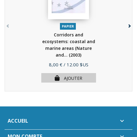
PAPIER
Corridors and
ecosystems: coastal and
marine areas (Nature
and...
(2003)
Prix
8,00 €
/ 12.00 $US
AJOUTER
ACCUEIL

MON COMPTE
