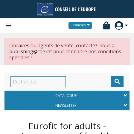


Français
Libraires ou agents de vente, contactez-nous à
publishing@coe.int
pour connaître nos conditions
spéciales !

CATALOGUE
NEWSLETTER
Eurofit for adults -