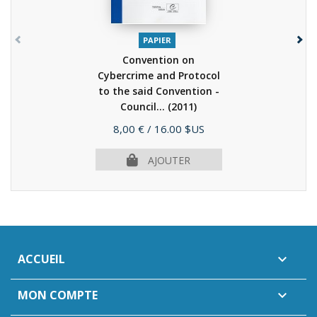
PAPIER
Convention on
Cybercrime and Protocol
to the said Convention -
Council...
(2011)
Prix
8,00 €
/ 16.00 $US
AJOUTER
ACCUEIL

MON COMPTE
