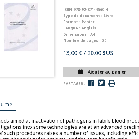
ISBN
978-92-871-4560-4
Type de document :
Livre
Format :
Papier
Langue :
Anglais
Dimensions :
A4
Nombre de pages :
80
13,00 €
/ 20.00 $US
Ajouter au panier
PARTAGER :
sumé
ods aimed at inactivation of pathogens in labile blood prod
tigations into some technologies are at an advanced preclinica
f such procedures raises a number of issues, including effici