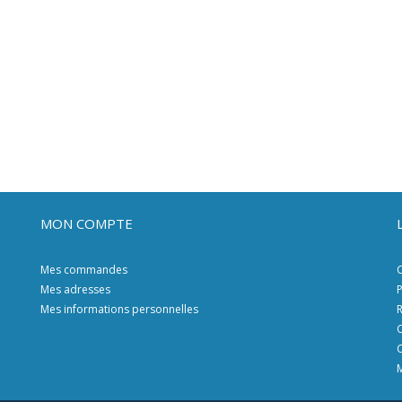
MON COMPTE
Mes commandes
C
Mes adresses
P
Mes informations personnelles
R
C
C
M