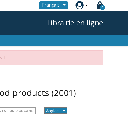

Français
0
Librairie en ligne
s !
lood products
(2001)
NTATION D'ORGANE