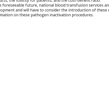
cts, the toxicity for patients, and the cost-benefit ratio.
e foreseeable future, national blood transfusion services and
lopment and will have to consider the introduction of thes
rmation on these pathogen inactivation procedures.