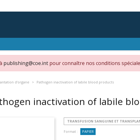
 à
publishing@coe.int
pour connaître nos conditions spéciale
lantation d'organe
Pathogen inactivation of labile blood products
thogen inactivation of labile b
TRANSFUSION SANGUINE ET TRANSPLA
Format :
PAPIER