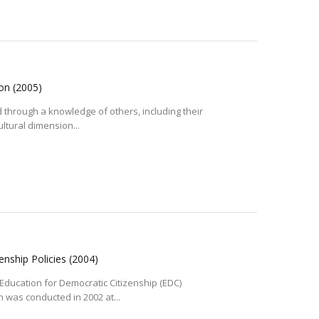
ion
(2005)
through a knowledge of others, including their
ultural dimension...
enship Policies
(2004)
Education for Democratic Citizenship (EDC)
 was conducted in 2002 at...