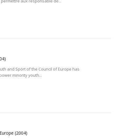
 permettre aux responsable de...
04)
Youth and Sport of the Council of Europe has
power minority youth...
n Europe
(2004)