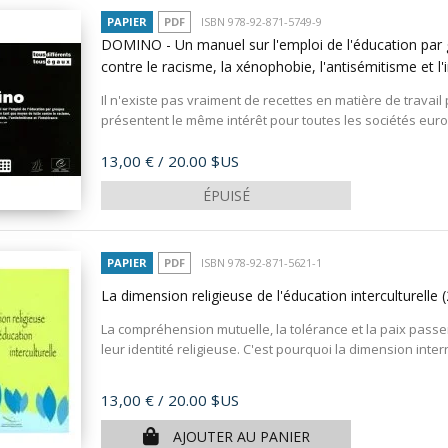
PAPIER
PDF
ISBN 978-92-871-5749-9
DOMINO - Un manuel sur l'emploi de l'éducation par 
contre le racisme, la xénophobie, l'antisémitisme et l'
Il n'existe pas vraiment de recettes en matière de travail
présentent le même intérêt pour toutes les sociétés europ
Prix
13,00 €
/ 20.00 $US
ÉPUISÉ
PAPIER
PDF
ISBN 978-92-871-5621-1
La dimension religieuse de l'éducation interculturelle
La compréhension mutuelle, la tolérance et la paix passe
leur identité religieuse. C'est pourquoi la dimension interr
Prix
13,00 €
/ 20.00 $US
AJOUTER AU PANIER