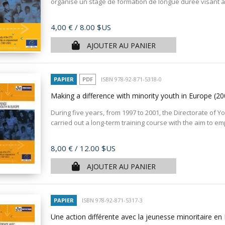
organisé un stage de formation de longue durée visant à
Prix
4,00 €
/ 8.00 $US
AJOUTER AU PANIER
PAPIER
PDF
ISBN 978-92-871-5318-0
Making a difference with minority youth in Europe
(20
During five years, from 1997 to 2001, the Directorate of 
carried out a long-term training course with the aim to em
Prix
8,00 €
/ 12.00 $US
AJOUTER AU PANIER
PAPIER
ISBN 978-92-871-5317-3
Une action différente avec la jeunesse minoritaire e