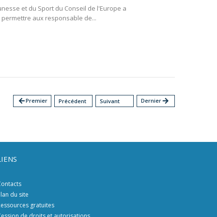
unesse et du Sport du Conseil de l'Europe a
 permettre aux responsable de...
arrow_back
Premier
Dernier
arrow_forward
Précédent
Suivant
LIENS
ontacts
lan du site
essources gratuites
ession de droits et autorisations