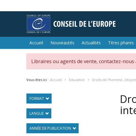
Accueil
Nouveautés
Actualités
Titres phares
Libraires ou agents de vente, contactez-nous
Vous êtes ici :
Accueil
Education
Droits de l'homme, citoye
Dro
FORMAT
int
LANGUE
ANNÉE DE PUBLICATION