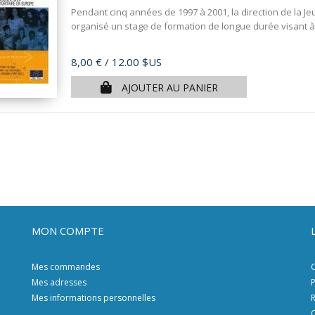
Pendant cinq années de 1997 à 2001, la direction de la Je
organisé un stage de formation de longue durée visant à
Prix
8,00 €
/ 12.00 $US
AJOUTER AU PANIER
MON COMPTE
Mes commandes
C
Mes adresses
P
Mes informations personnelles
R
C