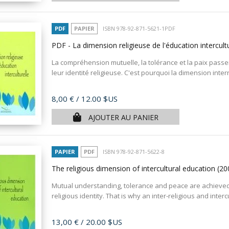
PDF
PAPIER
ISBN 978-92-871-5621-1PDF
PDF - La dimension religieuse de l'éducation intercult
La compréhension mutuelle, la tolérance et la paix passe
leur identité religieuse. C'est pourquoi la dimension interr
Prix
8,00 €
/ 12.00 $US
AJOUTER AU PANIER
PAPIER
PDF
ISBN 978-92-871-5622-8
The religious dimension of intercultural education
(20
Mutual understanding, tolerance and peace are achieved 
religious identity. That is why an inter-religious and inter
Prix
13,00 €
/ 20.00 $US