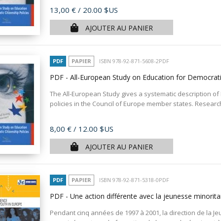
Prix
13,00 €
/ 20.00 $US
AJOUTER AU PANIER
PDF
PAPIER
ISBN 978-92-871-5608-2PDF
PDF - All-European Study on Education for Democratic
The All-European Study gives a systematic description of 
policies in the Council of Europe member states. Research
Prix
8,00 €
/ 12.00 $US
AJOUTER AU PANIER
PDF
PAPIER
ISBN 978-92-871-5318-0PDF
PDF - Une action différente avec la jeunesse minorit
Pendant cinq années de 1997 à 2001, la direction de la Je