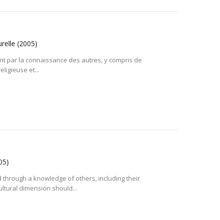
urelle
(2005)
nt par la connaissance des autres, y compris de
eligieuse et...
05)
through a knowledge of others, including their
cultural dimension should...