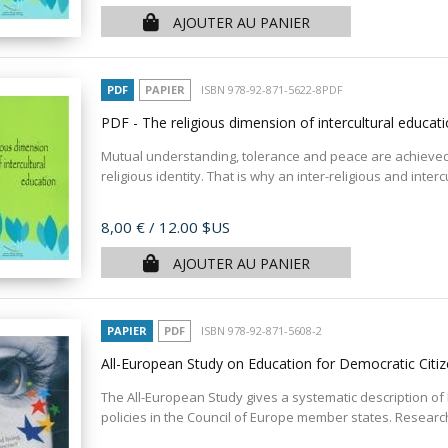
AJOUTER AU PANIER
PDF
PAPIER
ISBN 978-92-871-5622-8PDF
PDF - The religious dimension of intercultural educat
Mutual understanding, tolerance and peace are achieved 
religious identity. That is why an inter-religious and interc
Prix
8,00 €
/ 12.00 $US
AJOUTER AU PANIER
PAPIER
PDF
ISBN 978-92-871-5608-2
All-European Study on Education for Democratic Citiz
The All-European Study gives a systematic description of 
policies in the Council of Europe member states. Research