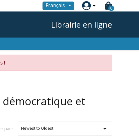

Français
0
Librairie en ligne
s !
é démocratique et

Newest to Oldest
er par :