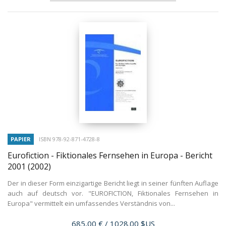
PAPIER
ISBN 978-92-871-4728-8
Eurofiction - Fiktionales Fernsehen in Europa - Bericht
2001
(2002)
Der in dieser Form einzigartige Bericht liegt in seiner fünften Auflage
auch auf deutsch vor. "EUROFICTION, Fiktionales Fernsehen in
Europa" vermittelt ein umfassendes Verständnis von...
Prix
685,00 €
/ 1028.00 $US