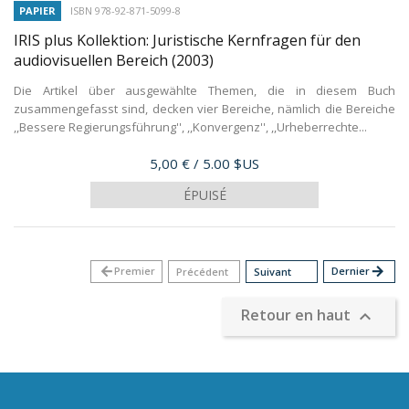
PAPIER
ISBN 978-92-871-5099-8
IRIS plus Kollektion: Juristische Kernfragen für den
audiovisuellen Bereich
(2003)
Die Artikel über ausgewählte Themen, die in diesem Buch
zusammengefasst sind, decken vier Bereiche, nämlich die Bereiche
,,Bessere Regierungsführung'', ,,Konvergenz'', ,,Urheberrechte...
Prix
5,00 €
/ 5.00 $US
ÉPUISÉ
arrow_back
Premier
Dernier
arrow_forward
Précédent
Suivant
Retour en haut
