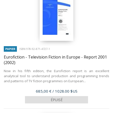
PAPIER
ISBN 978-92-871-4727-1
Eurofiction - Television Fiction in Europe - Report 2001
(2002)
Now in his fifth edition, the Eurofiction report is an excellent
analytical tool to understand production and programming trends
and patterns of TV fiction programmes on European...
Prix
685,00 €
/ 1028.00 $US
ÉPUISÉ