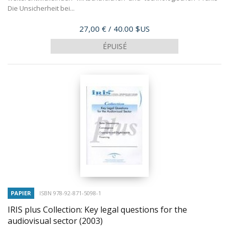
Die Unsicherheit bei...
Prix
27,00 €
/ 40.00 $US
ÉPUISÉ
PAPIER
ISBN 978-92-871-5098-1
IRIS plus Collection: Key legal questions for the
audiovisual sector
(2003)