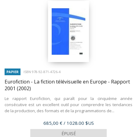
PAPIER
ISBN 978-92-871-4726-4
Eurofiction - La fiction télévisuelle en Europe - Rapport
2001
(2002)
Le rapport Eurofiction, qui paraît pour la cinquième année
consécutive est un excellent outil pour comprendre les tendances
de la production, des formats et de la programmations de...
Prix
685,00 €
/ 1028.00 $US
ÉPUISÉ