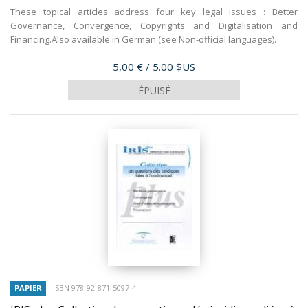
These topical articles address four key legal issues : Better
Governance, Convergence, Copyrights and Digitalisation and
Financing.Also available in German (see Non-official languages).
Prix
5,00 €
/ 5.00 $US
ÉPUISÉ
PAPIER
ISBN 978-92-871-5097-4