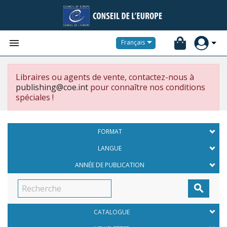


Français
Libraires ou agents de vente, contactez-nous à
publishing@coe.int
pour connaître nos conditions
spéciales !
FORMAT
LANGUE
ANNÉE DE PUBLICATION

CATALOGUE