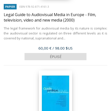
PAPIER
ISBN 978-92-871-4161-3
Legal Guide to Audiovisual Media in Europe - Film,
television, video and new media
(2000)
The legal framework for audiovisual media by its nature is complex:
the audiovisual sector is regulated on three different levels as it is
covered by national, supranational and...
Prix
60,00 €
/ 98.00 $US
ÉPUISÉ