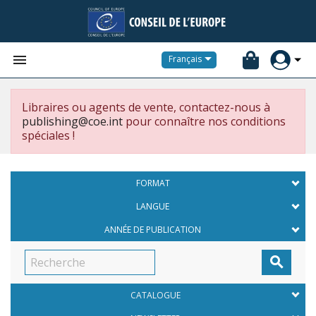


Français
Libraires ou agents de vente, contactez-nous à
publishing@coe.int
pour connaître nos conditions
spéciales !
FORMAT
LANGUE
ANNÉE DE PUBLICATION

CATALOGUE