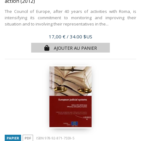
action
(2012)
The Council of Europe, after 40 years of activities with Roma, is
intensifying its commitment to monitoring and improving their
situation and to involving their representatives in the...
Prix
17,00 €
/ 34.00 $US
AJOUTER AU PANIER
PAPIER
PDF
ISBN 978-92-871-7559-5