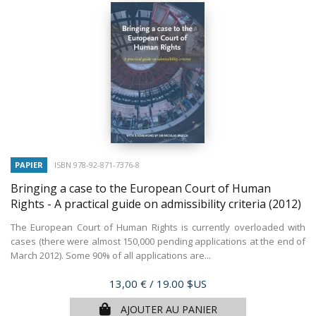
PAPIER
ISBN 978-92-871-7376-8
Bringing a case to the European Court of Human
Rights - A practical guide on admissibility criteria
(2012)
The European Court of Human Rights is currently overloaded with
cases (there were almost 150,000 pending applications at the end of
March 2012). Some 90% of all applications are...
Prix
13,00 €
/ 19.00 $US
AJOUTER AU PANIER