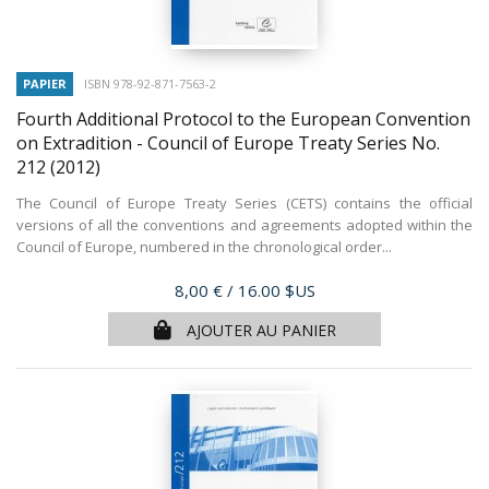
PAPIER
ISBN 978-92-871-7563-2
Fourth Additional Protocol to the European Convention
on Extradition - Council of Europe Treaty Series No.
212
(2012)
The Council of Europe Treaty Series (CETS) contains the official
versions of all the conventions and agreements adopted within the
Council of Europe, numbered in the chronological order...
Prix
8,00 €
/ 16.00 $US
AJOUTER AU PANIER