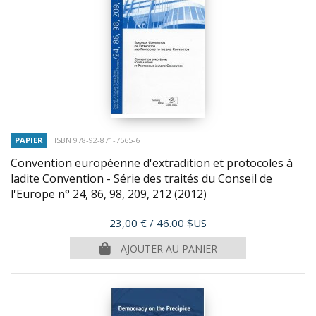
PAPIER
ISBN 978-92-871-7565-6
Convention européenne d'extradition et protocoles à
ladite Convention - Série des traités du Conseil de
l'Europe n° 24, 86, 98, 209, 212
(2012)
Prix
23,00 €
/ 46.00 $US
AJOUTER AU PANIER