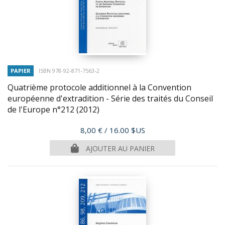
PAPIER
ISBN 978-92-871-7563-2
Quatrième protocole additionnel à la Convention
européenne d'extradition - Série des traités du Conseil
de l'Europe n°212
(2012)
Prix
8,00 €
/ 16.00 $US
AJOUTER AU PANIER