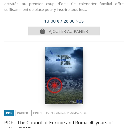
activités au premier coup d`oeil! Ce calendrier familial offre
suffisamment de place pour y inscrire tous les...
Prix
13,00 €
/ 26.00 $US
AJOUTER AU PANIER
PDF
PAPIER
EPUB
ISBN 978-92-871-6945-7PDF
PDF - The Council of Europe and Roma: 40 years of