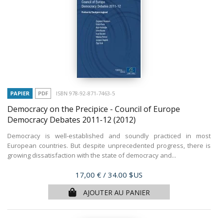
PAPIER
PDF
ISBN 978-92-871-7463-5
Democracy on the Precipice - Council of Europe
Democracy Debates 2011-12
(2012)
Democracy is well-established and soundly practiced in most
European countries. But despite unprecedented progress, there is
growing dissatisfaction with the state of democracy and...
Prix
17,00 €
/ 34.00 $US
AJOUTER AU PANIER