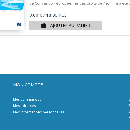
de Convention européenne des droits de l’homme a été ou
Prix
9,00 €
/ 18.00 $US
AJOUTER AU PANIER
MON COMPTE
Mes commandes
C
Mes adresses
P
Mes informations personnelles
R
C
C