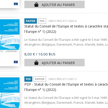
AJOUTER AU PANIER
PAPIER
PDF
ISBN 97892-871-9286-8
Statut du Conseil de l'Europe et textes à caractère sta
l'Europe n° 1)
(2022)
Le Statut du Conseil de l'Europe a été signé le 5 mai 1949
étrangères (Belgique, Danemark, France, Irlande, Italie, 
Prix
8,00 €
/ 16.00 $US
AJOUTER AU PANIER
PDF
PAPIER
ISBN 97892-871-9287-5
PDF - Statut du Conseil de l'Europe et textes à caractè
l'Europe n° 1)
(2022)
Le Statut du Conseil de l'Europe a été signé le 5 mai 1949
étrangères (Belgique, Danemark, France, Irlande, Italie, 