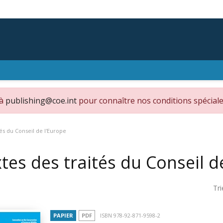
 à
publishing@coe.int
pour connaître nos conditions spéciale
tés du Conseil de l'Europe
tes des traités du Conseil d
Tri
PAPIER
PDF
ISBN 978-92-871-9598-2