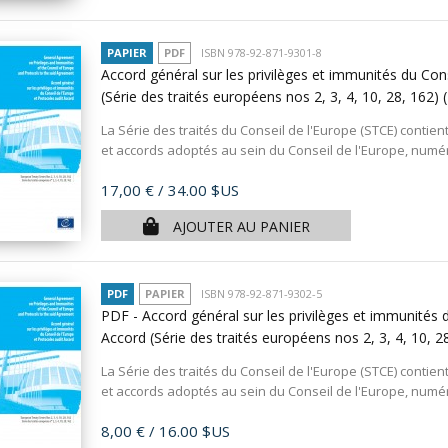
PAPIER
PDF
ISBN 978-92-871-9301-8
Accord général sur les privilèges et immunités du Con
(Série des traités européens nos 2, 3, 4, 10, 28, 162)
La Série des traités du Conseil de l'Europe (STCE) contient
et accords adoptés au sein du Conseil de l'Europe, numér
Prix
17,00 €
/ 34.00 $US
AJOUTER AU PANIER
PDF
PAPIER
ISBN 978-92-871-9302-5
PDF - Accord général sur les privilèges et immunités 
Accord (Série des traités européens nos 2, 3, 4, 10, 2
La Série des traités du Conseil de l'Europe (STCE) contient
et accords adoptés au sein du Conseil de l'Europe, numér
Prix
8,00 €
/ 16.00 $US