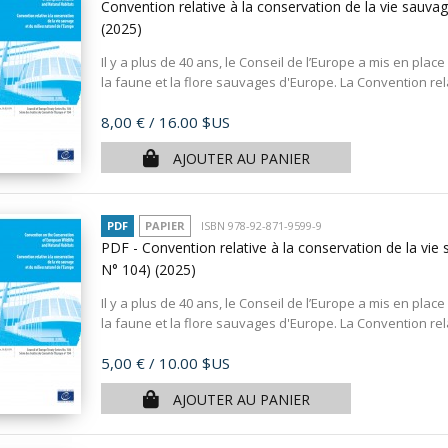
Convention relative à la conservation de la vie sauvag
(2025)
Il y a plus de 40 ans, le Conseil de l’Europe a mis en pla
la faune et la flore sauvages d'Europe. La Convention relat
Prix
8,00 €
/ 16.00 $US
AJOUTER AU PANIER
PDF
PAPIER
ISBN 978-92-871-9599-9
PDF - Convention relative à la conservation de la vie 
N° 104)
(2025)
Il y a plus de 40 ans, le Conseil de l’Europe a mis en pla
la faune et la flore sauvages d'Europe. La Convention relat
Prix
5,00 €
/ 10.00 $US
AJOUTER AU PANIER