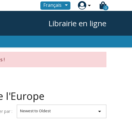

Français
0
Librairie en ligne
s !
e l'Europe

Newest to Oldest
er par :