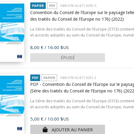
PAPIER
PDF
ISBN 978-92-871-9290-5
Convention du Conseil de l’Europe sur le paysage tell
des traités du Conseil de l’Europe no 176)
(2022)
La Série des traités du Conseil de l'Europe (STCE) contient
et accords adoptés au sein du Conseil de l'Europe, numér
Prix
8,00 €
/ 16.00 $US
ÉPUISÉ
PDF
PAPIER
ISBN 978-92-871-9291-2
PDF - Convention du Conseil de l’Europe sur le paysa
(Série des traités du Conseil de l’Europe no 176)
(2022
La Série des traités du Conseil de l'Europe (STCE) contient
et accords adoptés au sein du Conseil de l'Europe, numér
Prix
5,00 €
/ 10.00 $US
AJOUTER AU PANIER