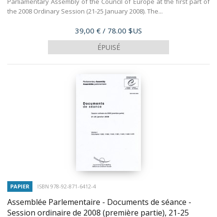
Parliamentary Assembly of the Council of Europe at the first part of
the 2008 Ordinary Session (21-25 January 2008). The...
Prix
39,00 €
/ 78.00 $US
ÉPUISÉ
PAPIER
ISBN 978-92-871-6412-4
Assemblée Parlementaire - Documents de séance -
Session ordinaire de 2008 (première partie), 21-25