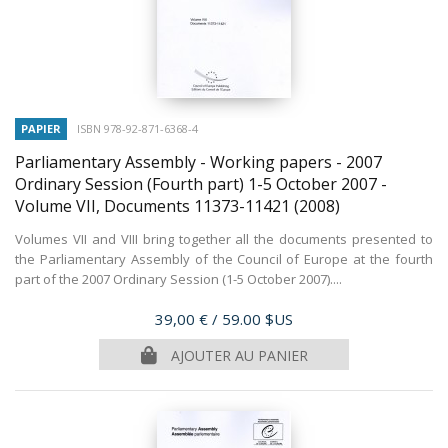
PAPIER
ISBN 978-92-871-6368-4
Parliamentary Assembly - Working papers - 2007
Ordinary Session (Fourth part) 1-5 October 2007 -
Volume VII, Documents 11373-11421
(2008)
Volumes VII and VIII bring together all the documents presented to
the Parliamentary Assembly of the Council of Europe at the fourth
part of the 2007 Ordinary Session (1-5 October 2007)....
Prix
39,00 €
/ 59.00 $US
AJOUTER AU PANIER