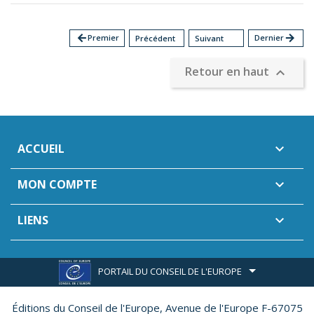
arrow_back
Premier
Dernier
arrow_forward
Précédent
Suivant
Retour en haut

ACCUEIL

MON COMPTE

LIENS

PORTAIL DU CONSEIL DE L'EUROPE
Éditions du Conseil de l'Europe,
Avenue de l'Europe F-67075