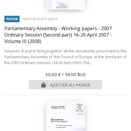
PAPIER
ISBN 978-92-871-6241-0
Parliamentary Assembly - Working papers - 2007
Ordinary Session (Second part) 16-20 April 2007 -
Volume III
(2008)
Volumes III and IV bring together all the documents presented to the
Parliamentary Assembly of the Council of Europe at the third part of
the 2007 Ordinary Session (16-20 April 2007). The...
Prix
39,00 €
/ 59.00 $US
AJOUTER AU PANIER