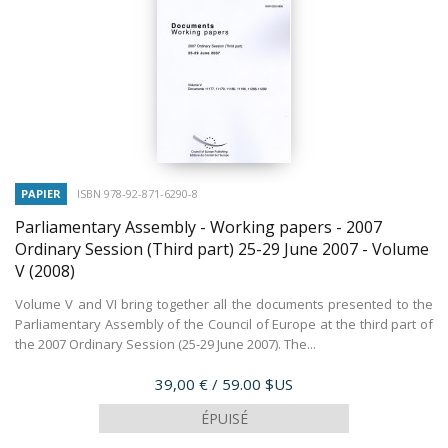
PAPIER
ISBN 978-92-871-6290-8
Parliamentary Assembly - Working papers - 2007
Ordinary Session (Third part) 25-29 June 2007 - Volume
V
(2008)
Volume V and VI bring together all the documents presented to the
Parliamentary Assembly of the Council of Europe at the third part of
the 2007 Ordinary Session (25-29 June 2007). The...
Prix
39,00 €
/ 59.00 $US
ÉPUISÉ