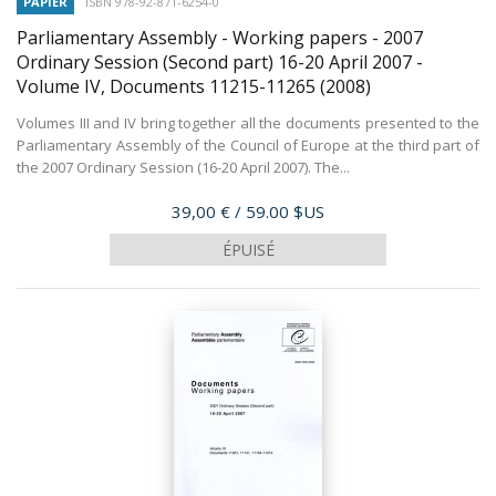
PAPIER
ISBN 978-92-871-6254-0
Parliamentary Assembly - Working papers - 2007
Ordinary Session (Second part) 16-20 April 2007 -
Volume IV, Documents 11215-11265
(2008)
Volumes III and IV bring together all the documents presented to the
Parliamentary Assembly of the Council of Europe at the third part of
the 2007 Ordinary Session (16-20 April 2007). The...
Prix
39,00 €
/ 59.00 $US
ÉPUISÉ