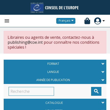


Français
Libraires ou agents de vente, contactez-nous à
publishing@coe.int
pour connaître nos conditions
spéciales !
FORMAT
LANGUE
ANNÉE DE PUBLICATION

CATALOGUE