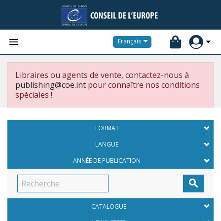


Français
Libraires ou agents de vente, contactez-nous à
publishing@coe.int
pour connaître nos conditions
spéciales !
FORMAT
LANGUE
ANNÉE DE PUBLICATION

CATALOGUE