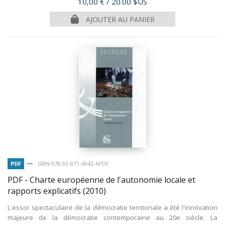
Prix
10,00 €
/ 20.00 $US
AJOUTER AU PANIER
PDF
ISBN 978-92-871-6942-6PDF
PDF - Charte européenne de l'autonomie locale et
rapports explicatifs
(2010)
L'essor spectaculaire de la démocratie territoriale a été l'innovation
majeure de la démocratie contemporaine au 20e siècle. La