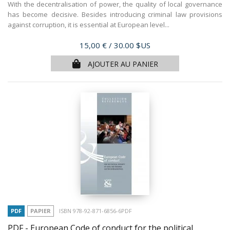
With the decentralisation of power, the quality of local governance
has become decisive. Besides introducing criminal law provisions
against corruption, it is essential at European level...
Prix
15,00 €
/ 30.00 $US
AJOUTER AU PANIER
PDF
PAPIER
ISBN 978-92-871-6856-6PDF
PDF - European Code of conduct for the political