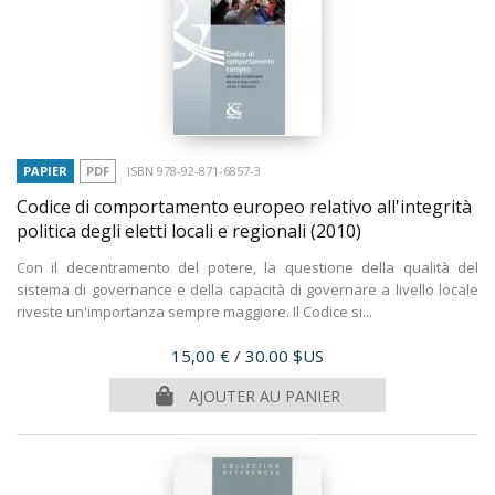
PAPIER
PDF
ISBN 978-92-871-6857-3
Codice di comportamento europeo relativo all'integrità
politica degli eletti locali e regionali
(2010)
Con il decentramento del potere, la questione della qualità del
sistema di governance e della capacità di governare a livello locale
riveste un'importanza sempre maggiore. Il Codice si...
Prix
15,00 €
/ 30.00 $US
AJOUTER AU PANIER