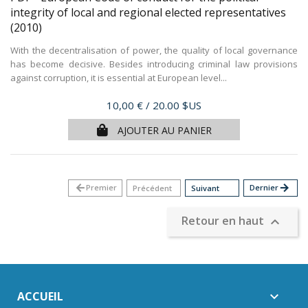
integrity of local and regional elected representatives
(2010)
With the decentralisation of power, the quality of local governance
has become decisive. Besides introducing criminal law provisions
against corruption, it is essential at European level...
Prix
10,00 €
/ 20.00 $US
AJOUTER AU PANIER
arrow_back
Premier
Dernier
arrow_forward
Précédent
Suivant
Retour en haut

ACCUEIL
