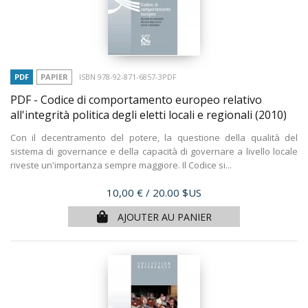
PDF
PAPIER
ISBN 978-92-871-6857-3PDF
PDF - Codice di comportamento europeo relativo
all'integrità politica degli eletti locali e regionali
(2010)
Con il decentramento del potere, la questione della qualità del
sistema di governance e della capacità di governare a livello locale
riveste un'importanza sempre maggiore. Il Codice si...
Prix
10,00 €
/ 20.00 $US
AJOUTER AU PANIER