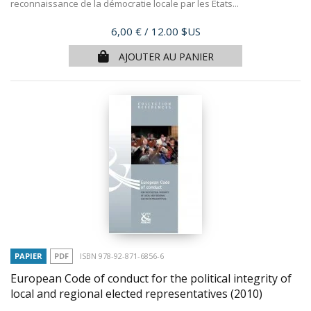
reconnaissance de la démocratie locale par les Etats...
Prix
6,00 €
/ 12.00 $US
AJOUTER AU PANIER
PAPIER
PDF
ISBN 978-92-871-6856-6
European Code of conduct for the political integrity of
local and regional elected representatives
(2010)