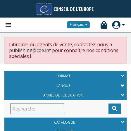


Français
Libraires ou agents de vente, contactez-nous à
publishing@coe.int
pour connaître nos conditions
spéciales !
FORMAT
LANGUE
ANNÉE DE PUBLICATION

CATALOGUE