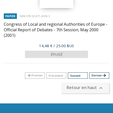
PAPIER
ISBN 978-92-871-4518-5
Congress of Local and regional Authorities of Europe -
Official Report of Debates - 7th Session, May 2000
(2001)
Prix
14,48 €
/ 25.00 $US
ÉPUISÉ
arrow_back
Premier
Dernier
arrow_forward
Précédent
Suivant
Retour en haut
