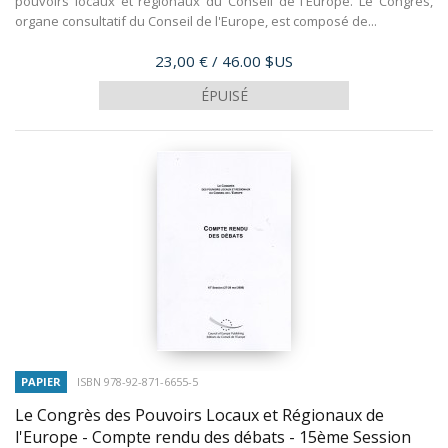
pouvoirs locaux et régionaux du Conseil de l'Europe. Le Congrès,
organe consultatif du Conseil de l'Europe, est composé de...
Prix
23,00 €
/ 46.00 $US
ÉPUISÉ
PAPIER
ISBN 978-92-871-6655-5
Le Congrès des Pouvoirs Locaux et Régionaux de
l'Europe - Compte rendu des débats - 15ème Session