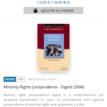
Prix
12,00 €
/ 18.00 $US
AJOUTER AU PANIER
PAPIER
PDF
ISBN 978-92-871-5956-4
Minority Rights Jurisprudence - Digest
(2006)
Minority rights jurisprudence digest is a comprehensive yet
analytical classification of cases on international and regional
jurisprudence on minority rights and, at present, it is the...