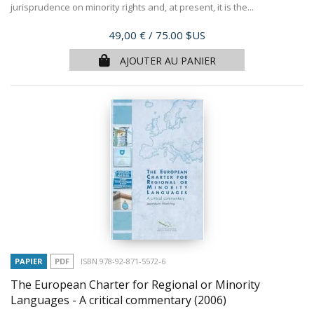
jurisprudence on minority rights and, at present, it is the...
Prix
49,00 €
/ 75.00 $US
AJOUTER AU PANIER
PAPIER
PDF
ISBN 978-92-871-5572-6
The European Charter for Regional or Minority
Languages - A critical commentary
(2006)