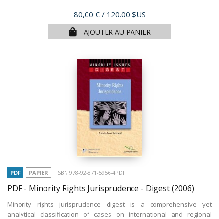
Prix
80,00 €
/ 120.00 $US
AJOUTER AU PANIER
PDF
PAPIER
ISBN 978-92-871-5956-4PDF
PDF - Minority Rights Jurisprudence - Digest
(2006)
Minority rights jurisprudence digest is a comprehensive yet
analytical classification of cases on international and regional