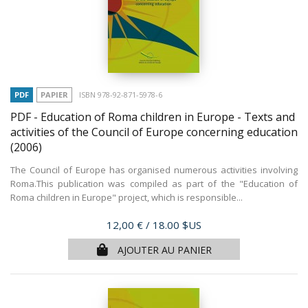
PDF
PAPIER
ISBN 978-92-871-5978-6
PDF - Education of Roma children in Europe - Texts and
activities of the Council of Europe concerning education
(2006)
The Council of Europe has organised numerous activities involving
Roma.This publication was compiled as part of the "Education of
Roma children in Europe" project, which is responsible...
Prix
12,00 €
/ 18.00 $US
AJOUTER AU PANIER