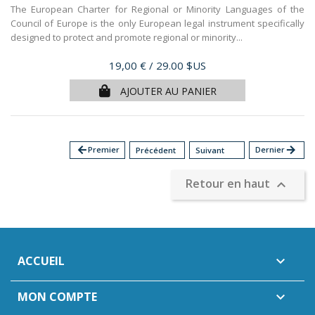
The European Charter for Regional or Minority Languages of the
Council of Europe is the only European legal instrument specifically
designed to protect and promote regional or minority...
Prix
19,00 €
/ 29.00 $US
AJOUTER AU PANIER
arrow_back
Premier
Dernier
arrow_forward
Précédent
Suivant
Retour en haut

ACCUEIL

MON COMPTE
