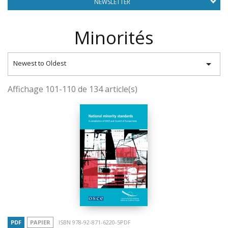
NEWSLETTER
Minorités

Newest to Oldest
Affichage 101-110 de 134 article(s)
PDF
PAPIER
ISBN 978-92-871-6220-5PDF