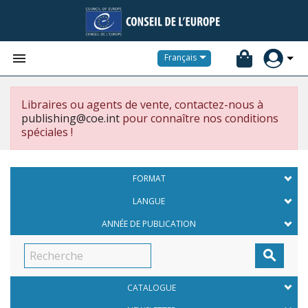


Français
Libraires ou agents de vente, contactez-nous à
publishing@coe.int
pour connaître nos conditions
spéciales !
FORMAT
LANGUE
ANNÉE DE PUBLICATION

CATALOGUE