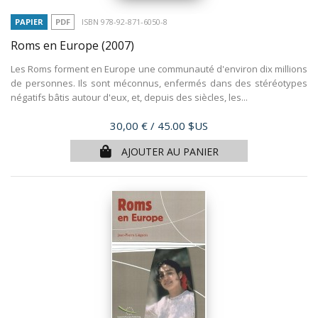
PAPIER
PDF
ISBN 978-92-871-6050-8
Roms en Europe
(2007)
Les Roms forment en Europe une communauté d'environ dix millions
de personnes. Ils sont méconnus, enfermés dans des stéréotypes
négatifs bâtis autour d'eux, et, depuis des siècles, les...
Prix
30,00 €
/ 45.00 $US
AJOUTER AU PANIER