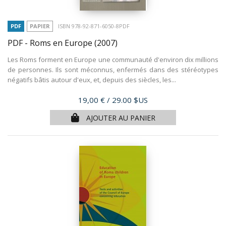
PDF
PAPIER
ISBN 978-92-871-6050-8PDF
PDF - Roms en Europe
(2007)
Les Roms forment en Europe une communauté d'environ dix millions
de personnes. Ils sont méconnus, enfermés dans des stéréotypes
négatifs bâtis autour d'eux, et, depuis des siècles, les...
Prix
19,00 €
/ 29.00 $US
AJOUTER AU PANIER