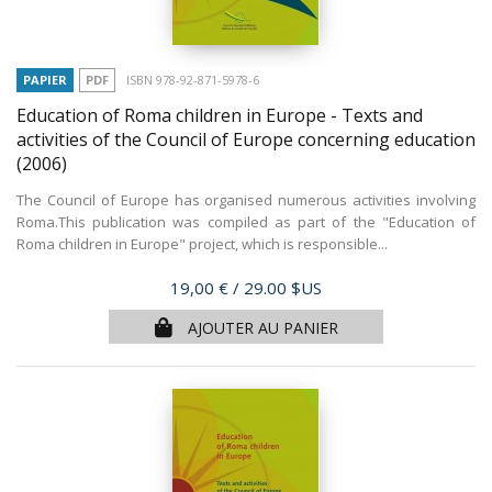
PAPIER
PDF
ISBN 978-92-871-5978-6
Education of Roma children in Europe - Texts and
activities of the Council of Europe concerning education
(2006)
The Council of Europe has organised numerous activities involving
Roma.This publication was compiled as part of the "Education of
Roma children in Europe" project, which is responsible...
Prix
19,00 €
/ 29.00 $US
AJOUTER AU PANIER