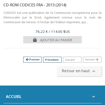
CD-ROM CODICES FRA - 2013
(2014)
CODICES est une publication de la Commission européenne pour la
Démocratie par le Droit, également connue sous le nom de
Commission de Venise. A l'instar de l'édition imprimée, qui...
Prix
76,22 €
/ 114.00 $US
AJOUTER AU PANIER
arrow_back
Premier
Dernier
arrow_forward
Précédent
Suivant
Retour en haut

ACCUEIL
