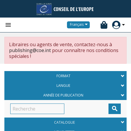


Français
Libraires ou agents de vente, contactez-nous à
publishing@coe.int
pour connaître nos conditions
spéciales !
FORMAT
LANGUE
ANNÉE DE PUBLICATION

CATALOGUE