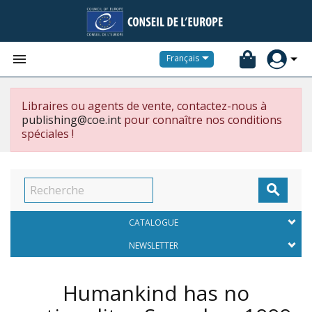


Français
Libraires ou agents de vente, contactez-nous à
publishing@coe.int
pour connaître nos conditions
spéciales !

CATALOGUE
NEWSLETTER
Humankind has no