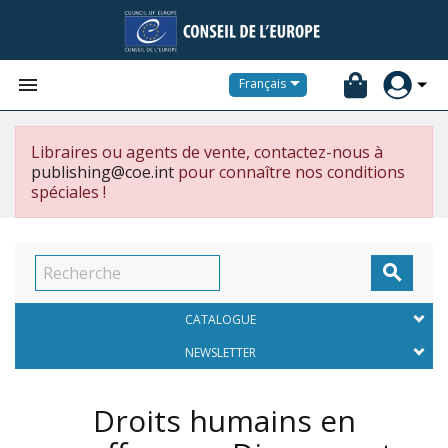


Français
Libraires ou agents de vente, contactez-nous à
publishing@coe.int
pour connaître nos conditions
spéciales !

CATALOGUE
NEWSLETTER
Droits humains en